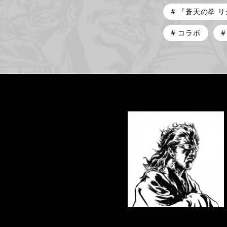
『蒼天の拳 
コラボ