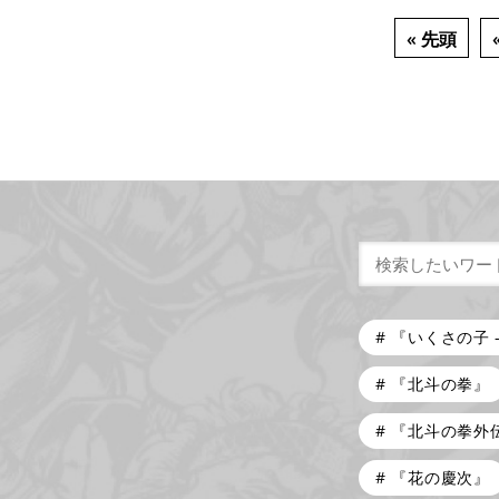
« 先頭
『いくさの子 
『北斗の拳』
『北斗の拳外
『花の慶次』