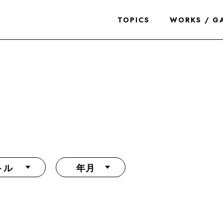
TOPICS
WORKS / G
トル
年月