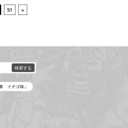
51
»
拳 イチゴ味』