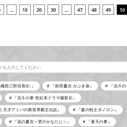
«
...
10
20
30
...
47
48
49
50
-織田三郎信長伝-』
『前田慶次 かぶき旅』
『北斗の
『北斗の拳 世紀末ドラマ撮影伝』
伝 天才アミバの異世界覇王伝説』
『森の戦士ボノロン』
『花の慶次～雲のかなたに～』
『蒼天の拳』