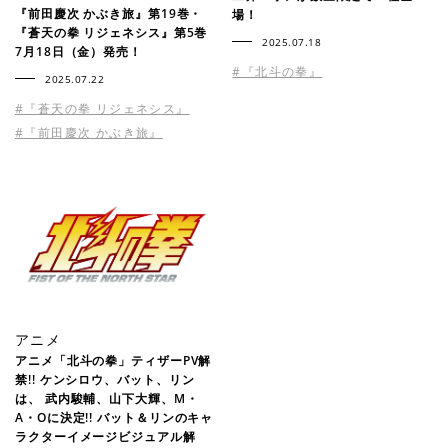
『前田慶次 かぶき旅』第19巻・
場！
『蒼天の拳 リジェネシス』第5巻
2025.07.18
7月18日（金）発売！
#『北斗の拳』
2025.07.22
#『蒼天の拳 リジェネシス』
#『前田慶次 かぶき旅』
アニメ
アニメ「北斗の拳」ティザーPV解
禁!! ケンシロウ、バット、リン
は、 武内駿輔、山下大輝、M・
A・Oに決定!! バット＆リンのキャ
ラクターイメージビジュアル解