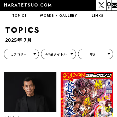
HARATETSUO.COM
TOPICS
WORKS / GALLERY
LINKS
TOPICS
2025年 7月
カテゴリー
#作品タイトル
年月
『北斗の拳外伝 天才アミバの異世界覇王伝説』
『北斗の拳 世紀末ドラマ撮影伝』
『蒼天の拳 リジェネシス』
『いくさの子 -織田三郎信長伝-』
『花の慶次～雲のかなたに～』
『前田慶次 かぶき旅』
『北斗の拳 イチゴ味』
『森の戦士ボノロン』
月刊コミックゼノン