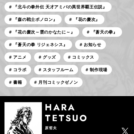
『北斗の拳外伝 天才アミバの異世界覇王伝説』
『森の戦士ボノロン』
『花の慶次』
『花の慶次～雲のかなたに～』
『蒼天の拳』
『蒼天の拳 リジェネシス』
お知らせ
アニメ
グッズ
コミックス
コラボ
スタッフルーム
制作現場
書籍
月刊コミックゼノン
HARA
TETSUO
原哲夫