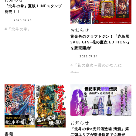
『北斗の拳』夏版 LINEスタンプ
発売！！
2025.07.24
#『北斗の拳』
お知らせ
黄金色のクラフトジン！『赤鳥居
SAKE GIN -花の慶次 EDITION-』
を販売開始!!
2025.07.24
#『花の慶次～雲のかなたに
～』
お知らせ
「北斗の拳×光武酒造場 清酒」第
書籍
二弾ユリアが数量限定で２種登