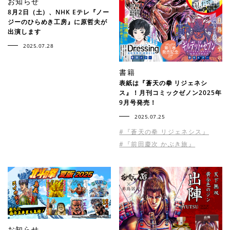
お知らせ
8月2日（土）、NHK Eテレ『ノー
ジーのひらめき工房』に原哲夫が
出演します
2025.07.28
書籍
表紙は『蒼天の拳 リジェネシ
ス』！月刊コミックゼノン2025年
9月号発売！
2025.07.25
#『蒼天の拳 リジェネシス』
#『前田慶次 かぶき旅』
お知らせ