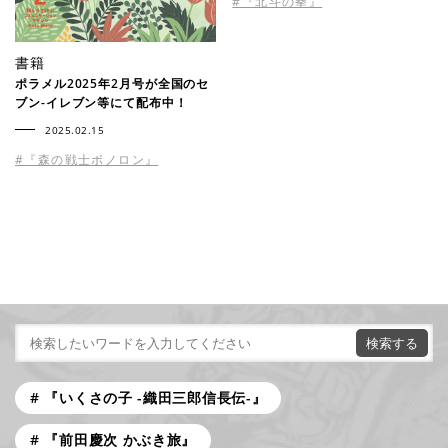
#『北斗の拳』
書籍
ポラメル2025年2月号が全国のセ
ブン-イレブン等にて配布中！
2025.02.15
#『森の戦士ボノロン』
『いくさの子 -織田三郎信長伝-』
『前田慶次 かぶき旅』