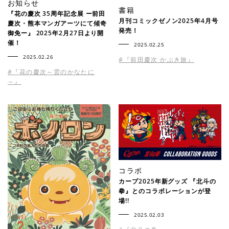
お知らせ
書籍
『花の慶次 35周年記念展 ー前田
月刊コミックゼノン2025年4月号
慶次・熊本マンガアーツにて傾奇
発売！
御免ー』 2025年2月27日より開
催！
2025.02.25
2025.02.26
#『前田慶次 かぶき旅』
#『花の慶次～雲のかなたに
～』
コラボ
カープ2025年新グッズ 『北斗の
拳』とのコラボレーションが登
場!!
2025.02.03