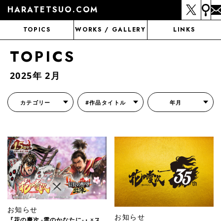
HARATETSUO.COM
TOPICS
WORKS / GALLERY
LINKS
TOPICS
2025年 2月
カテゴリー
#作品タイトル
年月
『北斗の拳外伝 天才アミバの異世界覇王伝説』
『北斗の拳 世紀末ドラマ撮影伝』
『蒼天の拳 リジェネシス』
『いくさの子 -織田三郎信長伝-』
『花の慶次～雲のかなたに～』
『前田慶次 かぶき旅』
『北斗の拳 イチゴ味』
『森の戦士ボノロン』
月刊コミックゼノン
お知らせ
お知らせ
『花の慶次 -雲のかなたに-』×ス