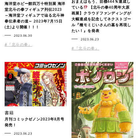
おまえはもう、目標444％達成し
海洋堂ホビー館四万十特別展 海洋
ている
【北斗の拳40周年大原
堂北斗の拳フィギュア列伝2023
画展】クラウドファンディングが
～海洋堂フィギュアで辿る北斗神
大幅達成を記念してネクストゴー
拳伝承者の道～ 2023年7月15日
ル『種モミじいさんの墓を再現し
(土)より開催！！！
たい！』を発表
2023.06.30
2023.06.23
#『北斗の拳』
#『北斗の拳』
書籍
月刊コミックゼノン2023年8月号
発売！
2023.06.23