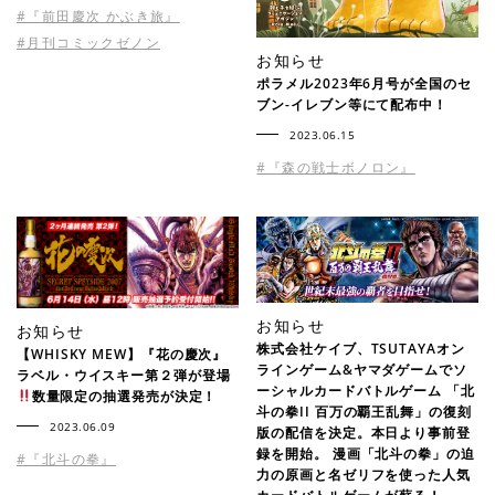
#『前田慶次 かぶき旅』
#月刊コミックゼノン
お知らせ
ポラメル2023年6月号が全国のセ
ブン-イレブン等にて配布中！
2023.06.15
#『森の戦士ボノロン』
お知らせ
お知らせ
株式会社ケイブ、TSUTAYAオン
【WHISKY MEW】『花の慶次』
ラインゲーム&ヤマダゲームでソ
ラベル・ウイスキー第２弾が登場
ーシャルカードバトルゲーム 「北
数量限定の抽選発売が決定！
斗の拳II 百万の覇王乱舞」の復刻
2023.06.09
版の配信を決定。本日より事前登
録を開始。 漫画「北斗の拳」の迫
#『北斗の拳』
力の原画と名ゼリフを使った人気