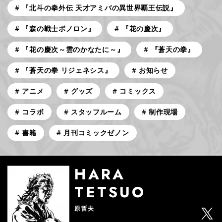
『北斗の拳外伝 天才アミバの異世界覇王伝説』
『森の戦士ボノロン』
『花の慶次』
『花の慶次～雲のかなたに～』
『蒼天の拳』
『蒼天の拳 リジェネシス』
お知らせ
アニメ
グッズ
コミックス
コラボ
スタッフルーム
制作現場
書籍
月刊コミックゼノン
HARA
TETSUO
原哲夫