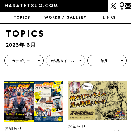
HARATETSUO.COM
TOPICS
WORKS / GALLERY
LINKS
TOPICS
2023年 6月
カテゴリー
#作品タイトル
年月
『北斗の拳外伝 天才アミバの異世界覇王伝説』
『北斗の拳 世紀末ドラマ撮影伝』
『蒼天の拳 リジェネシス』
『いくさの子 -織田三郎信長伝-』
『花の慶次～雲のかなたに～』
『前田慶次 かぶき旅』
『北斗の拳 イチゴ味』
『森の戦士ボノロン』
月刊コミックゼノン
お知らせ
お知らせ