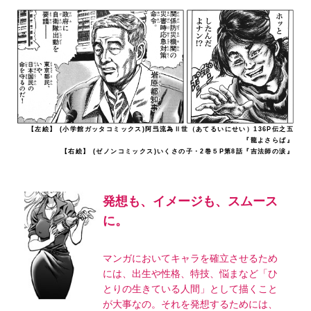
【左絵】 (小学館ガッタコミックス)阿弖流為Ⅱ世（あてるいにせい）136P伝之五
『龍よさらば』
【右絵】 (ゼノンコミックス)いくさの子・2巻５P第8話『吉法師の涙』
発想も、イメージも、スムース
に。
マンガにおいてキャラを確立させるため
には、出生や性格、特技、悩まなど「ひ
とりの生きている人間」として描くこと
が大事なの。それを発想するためには、