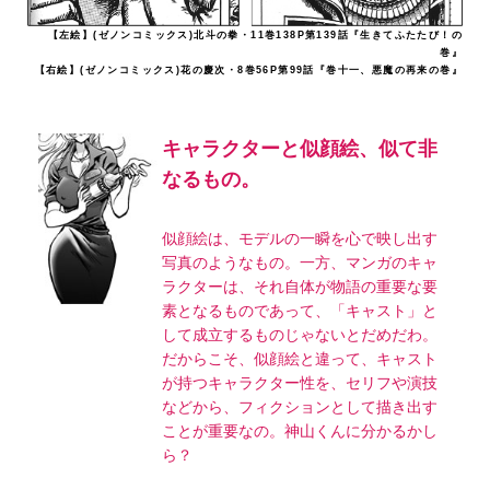
【左絵】(ゼノンコミックス)北斗の拳・11巻138P第139話『生きてふたたび！の
巻』
【右絵】(ゼノンコミックス)花の慶次・8巻56P第99話『巻十一、悪魔の再来の巻』
キャラクターと似顔絵、似て非
なるもの。
似顔絵は、モデルの一瞬を心で映し出す
写真のようなもの。一方、マンガのキャ
ラクターは、それ自体が物語の重要な要
素となるものであって、「キャスト」と
して成立するものじゃないとだめだわ。
だからこそ、似顔絵と違って、キャスト
が持つキャラクター性を、セリフや演技
などから、フィクションとして描き出す
ことが重要なの。神山くんに分かるかし
ら？