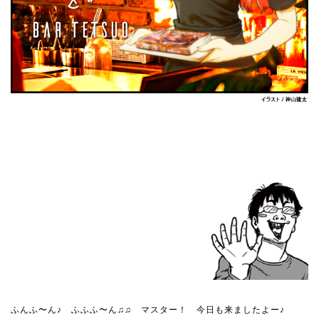
ふんふ〜ん♪ ふふふ〜ん♫♫ マスター！ 今日も来ましたよー♪