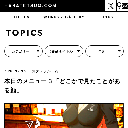
HARATETSUO.COM
TOPICS
WORKS / GALLERY
LINKS
TOPICS
カテゴリー
#作品タイトル
年月
『北斗の拳外伝 天才アミバの異世界覇王伝説』
『北斗の拳 世紀末ドラマ撮影伝』
『蒼天の拳 リジェネシス』
『いくさの子 -織田三郎信長伝-』
『花の慶次～雲のかなたに～』
『前田慶次 かぶき旅』
『北斗の拳 イチゴ味』
『森の戦士ボノロン』
月刊コミックゼノン
2016.12.15
スタッフルーム
本日のメニュー３「どこかで見たことがあ
る顔」