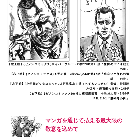
【左上絵】(ゼノンコミックス)サイバーブルー・2巻220P第19話『驚愕のバイオ戦士
の巻』
【右上絵】(ゼノンコミックス)蒼天の拳・3巻242,243P第45話『出会いと別れの酒
場！！の巻』
【左下絵】(小学館ガッタコミックス)阿弖流為Ⅱ世（あてるいにせい）収録、特別読
み切り・輝石燃ゆる時・169P
【右下絵】(ゼノンコミックス)公権力横領捜査官 中坊林太郎・1巻9P
FILE.01『裏帳簿の男』
マンガを通じて払える最大限の
敬意を込めて