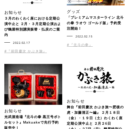
グッズ
お知らせ
「プレミアムマスターライン 北斗
３月のわくわく座における定期公
の拳 ラオウ ゴールド版」予約受
演中止と ２月・３月定期公演およ
注開始！
び鶴屋特別講演振替・払戻のご案
内
2022.02.15
2022.02.17
#『北斗の拳』
#『前田慶次 かぶき旅』
お知らせ
舞台『前田慶次 かぶき旅〜肥後の
お知らせ
虎・加藤清正〜編』 ２月１８日
光武酒造場『北斗の拳 黒王号ボト
（金）・１９日（土）わくわく座
ルセット』Makuakeで先行予約
定期公演中止と ２月２6日
販売中！
（土）・２7日（日） 鶴屋特別公