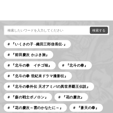
『いくさの子 -織田三郎信長伝-』
『前田慶次 かぶき旅』
『北斗の拳 イチゴ味』
『北斗の拳』
『北斗の拳 世紀末ドラマ撮影伝』
『北斗の拳外伝 天才アミバの異世界覇王伝説』
『森の戦士ボノロン』
『花の慶次』
『花の慶次～雲のかなたに～』
『蒼天の拳』