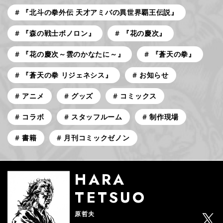
『北斗の拳外伝 天才アミバの異世界覇王伝説』
『森の戦士ボノロン』
『花の慶次』
『花の慶次～雲のかなたに～』
『蒼天の拳』
『蒼天の拳 リジェネシス』
お知らせ
アニメ
グッズ
コミックス
コラボ
スタッフルーム
制作現場
書籍
月刊コミックゼノン
HARA
TETSUO
原哲夫