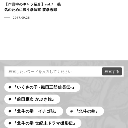
【作品中のキャラ紹介】vol.7 義
気のために戦う拳法家 霞拳志郎
2017.09.28
『いくさの子 -織田三郎信長伝-』
『前田慶次 かぶき旅』
『北斗の拳 イチゴ味』
『北斗の拳』
『北斗の拳 世紀末ドラマ撮影伝』