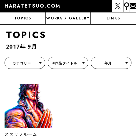
HARATETSUO.COM
TOPICS
WORKS / GALLERY
LINKS
TOPICS
2017年 9月
カテゴリー
#作品タイトル
年月
『北斗の拳外伝 天才アミバの異世界覇王伝説』
『北斗の拳 世紀末ドラマ撮影伝』
『蒼天の拳 リジェネシス』
『いくさの子 -織田三郎信長伝-』
『花の慶次～雲のかなたに～』
『前田慶次 かぶき旅』
『北斗の拳 イチゴ味』
『森の戦士ボノロン』
月刊コミックゼノン
スタッフルーム