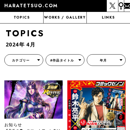
HARATETSUO.COM
TOPICS
WORKS / GALLERY
LINKS
TOPICS
2024年 4月
カテゴリー
#作品タイトル
年月
『北斗の拳外伝 天才アミバの異世界覇王伝説』
『北斗の拳 世紀末ドラマ撮影伝』
『蒼天の拳 リジェネシス』
『いくさの子 -織田三郎信長伝-』
『花の慶次～雲のかなたに～』
『前田慶次 かぶき旅』
『北斗の拳 イチゴ味』
『森の戦士ボノロン』
月刊コミックゼノン
お知らせ