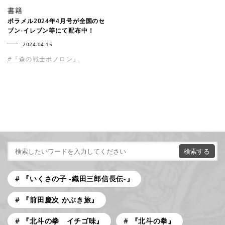
書籍
ポラメル2024年4月号が全国のセ
ブン-イレブン等にて配布中！
2024.04.15
#『森の戦士ボノロン』
『いくさの子 -織田三郎信長伝-』
『前田慶次 かぶき旅』
『北斗の拳 イチゴ味』
『北斗の拳』