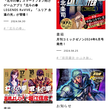
『北斗の拳』スマートフォン向け
ゲームアプリ『北斗の拳
LEGENDS ReVIVE』 「ユリア 永
遠の光」が登場！
2024.04.30
#『北斗の拳』
書籍
月刊コミックゼノン2024年6月号
発売！
2024.04.25
#『前田慶次 かぶき旅』
お知らせ
書籍