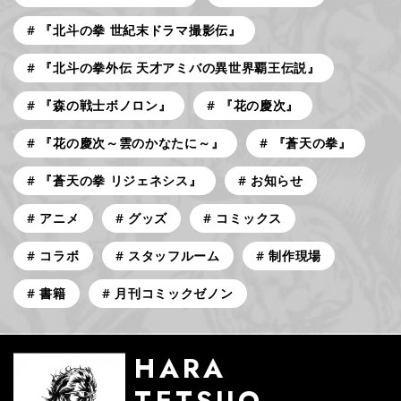
『北斗の拳 世紀末ドラマ撮影伝』
『北斗の拳外伝 天才アミバの異世界覇王伝説』
『森の戦士ボノロン』
『花の慶次』
『花の慶次～雲のかなたに～』
『蒼天の拳』
『蒼天の拳 リジェネシス』
お知らせ
アニメ
グッズ
コミックス
コラボ
スタッフルーム
制作現場
書籍
月刊コミックゼノン
HARA
TETSUO