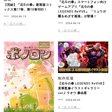
『北斗の拳』スマートフォン向け
【完結】『北斗の拳』新装版コミ
ゲームアプリ『北斗の拳
ックス第17巻、第18巻刊行！
LEGENDS ReVIVE』 「リュウガ
覇をめざす孤狼」が登場！
2024.04.19
2024.04.16
#『北斗の拳』
#『北斗の拳』
制作現場
【北斗の拳 LEGENDS ReVIVE】
直筆監修イラストギャラリー
vol.2 ラオウ 暴凶星
2024.04.05
#『北斗の拳』