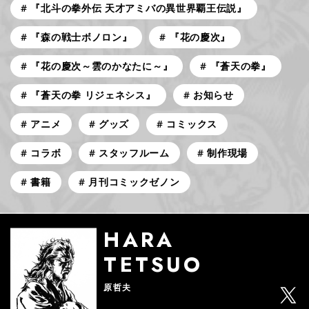
『北斗の拳外伝 天才アミバの異世界覇王伝説』
『森の戦士ボノロン』
『花の慶次』
『花の慶次～雲のかなたに～』
『蒼天の拳』
『蒼天の拳 リジェネシス』
お知らせ
アニメ
グッズ
コミックス
コラボ
スタッフルーム
制作現場
書籍
月刊コミックゼノン
HARA
TETSUO
原哲夫