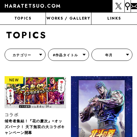
HARATETSUO.COM
TOPICS
WORKS / GALLERY
LINKS
TOPICS
カテゴリー
#作品タイトル
年月
『北斗の拳外伝 天才アミバの異世界覇王伝説』
『北斗の拳 世紀末ドラマ撮影伝』
『蒼天の拳 リジェネシス』
『いくさの子 -織田三郎信長伝-』
『花の慶次～雲のかなたに～』
『前田慶次 かぶき旅』
『北斗の拳 イチゴ味』
『森の戦士ボノロン』
月刊コミックゼノン
コラボ
傾奇者集結！『花の慶次』×オッ
ズパーク！ 天下無双の大コラボキ
ャンペーン開幕