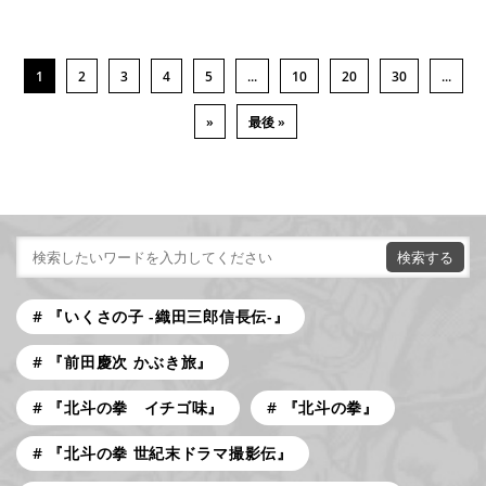
1
2
3
4
5
...
10
20
30
...
»
最後 »
『いくさの子 -織田三郎信長伝-』
『前田慶次 かぶき旅』
『北斗の拳 イチゴ味』
『北斗の拳』
『北斗の拳 世紀末ドラマ撮影伝』