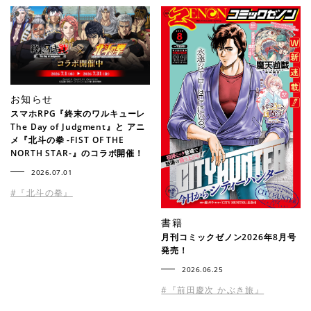
お知らせ
スマホRPG『終末のワルキューレ
The Day of Judgment』と アニ
メ『北斗の拳 -FIST OF THE
NORTH STAR-』のコラボ開催！
2026.07.01
#『北斗の拳』
書籍
月刊コミックゼノン2026年8月号
発売！
2026.06.25
#『前田慶次 かぶき旅』