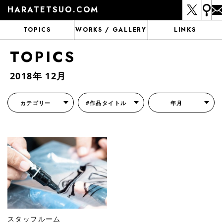
HARATETSUO.COM
TOPICS
WORKS / GALLERY
LINKS
TOPICS
2018年 12月
カテゴリー
#作品タイトル
年月
『北斗の拳外伝 天才アミバの異世界覇王伝説』
『北斗の拳 世紀末ドラマ撮影伝』
『蒼天の拳 リジェネシス』
『いくさの子 -織田三郎信長伝-』
『花の慶次～雲のかなたに～』
『前田慶次 かぶき旅』
『北斗の拳 イチゴ味』
『森の戦士ボノロン』
月刊コミックゼノン
スタッフルーム