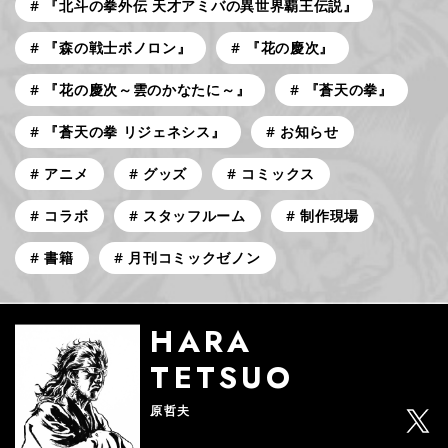
『北斗の拳外伝 天才アミバの異世界覇王伝説』
『森の戦士ボノロン』
『花の慶次』
『花の慶次～雲のかなたに～』
『蒼天の拳』
『蒼天の拳 リジェネシス』
お知らせ
アニメ
グッズ
コミックス
コラボ
スタッフルーム
制作現場
書籍
月刊コミックゼノン
HARA
TETSUO
原哲夫