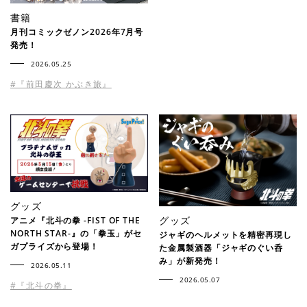
書籍
月刊コミックゼノン2026年7月号
発売！
2026.05.25
#『前田慶次 かぶき旅』
グッズ
グッズ
アニメ『北斗の拳 -FIST OF THE
NORTH STAR-』の「拳玉」がセ
ジャギのヘルメットを精密再現し
ガプライズから登場！
た金属製酒器「ジャギのぐい呑
み」が新発売！
2026.05.11
2026.05.07
#『北斗の拳』