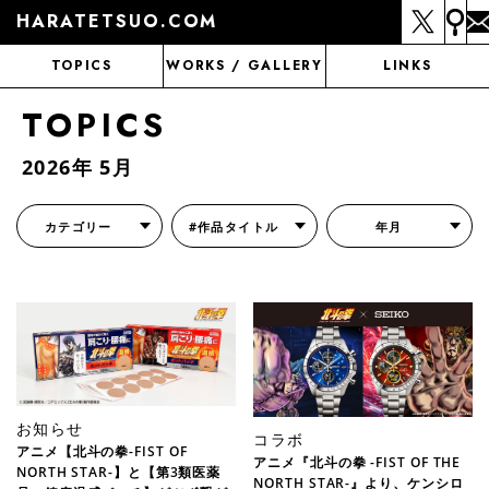
HARATETSUO.COM
TOPICS
WORKS / GALLERY
LINKS
TOPICS
2026年 5月
カテゴリー
#作品タイトル
年月
『北斗の拳外伝 天才アミバの異世界覇王伝説』
『北斗の拳 世紀末ドラマ撮影伝』
『蒼天の拳 リジェネシス』
『いくさの子 -織田三郎信長伝-』
『花の慶次～雲のかなたに～』
『前田慶次 かぶき旅』
『北斗の拳 イチゴ味』
『森の戦士ボノロン』
月刊コミックゼノン
お知らせ
コラボ
アニメ【北斗の拳-FIST OF
アニメ『北斗の拳 -FIST OF THE
NORTH STAR-】と【第3類医薬
NORTH STAR-』より、ケンシロ