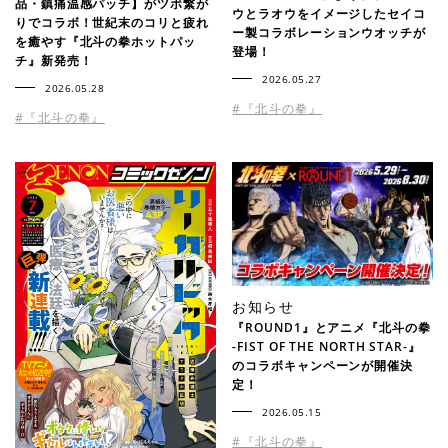
品・鎮痛温感パッチ】がツボ繋が
ウとラオウをイメージしたセイコ
りでコラボ！世紀末のコリと疲れ
ー製コラボレーションウオッチが
を癒やす『北斗の拳ホットパッ
登場！
チ』新発売！
2026.05.27
2026.05.28
#『北斗の拳』
#『北斗の拳』
お知らせ
『ROUND1』とアニメ『北斗の拳
-FIST OF THE NORTH STAR-』
のコラボキャンペーンが開催決
定！
2026.05.15
#『北斗の拳』