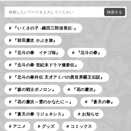
『いくさの子 -織田三郎信長伝-』
『前田慶次 かぶき旅』
『北斗の拳 イチゴ味』
『北斗の拳』
『北斗の拳 世紀末ドラマ撮影伝』
『北斗の拳外伝 天才アミバの異世界覇王伝説』
『森の戦士ボノロン』
『花の慶次』
『花の慶次～雲のかなたに～』
『蒼天の拳』
『蒼天の拳 リジェネシス』
お知らせ
アニメ
グッズ
コミックス