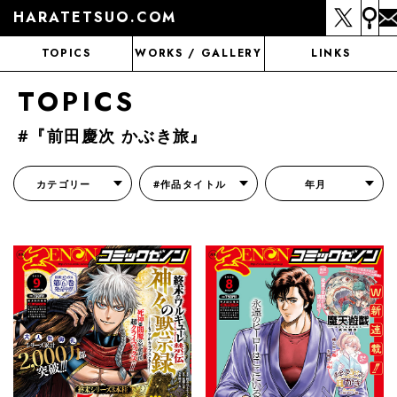
HARATETSUO.COM
TOPICS
WORKS / GALLERY
LINKS
TOPICS
#『前田慶次 かぶき旅』
カテゴリー
#作品タイトル
年月
『北斗の拳外伝 天才アミバの異世界覇王伝説』
『北斗の拳 世紀末ドラマ撮影伝』
『蒼天の拳 リジェネシス』
『いくさの子 -織田三郎信長伝-』
『花の慶次～雲のかなたに～』
『前田慶次 かぶき旅』
『北斗の拳 イチゴ味』
『森の戦士ボノロン』
月刊コミックゼノン