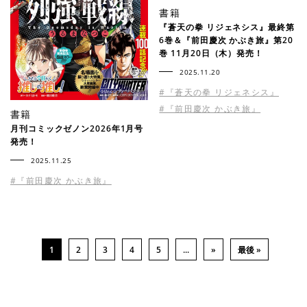
書籍
『蒼天の拳 リジェネシス』最終第
6巻＆『前⽥慶次 かぶき旅』第20
巻 11月20日（木）発売！
2025.11.20
#『蒼天の拳 リジェネシス』
#『前田慶次 かぶき旅』
書籍
月刊コミックゼノン2026年1月号
発売！
2025.11.25
#『前田慶次 かぶき旅』
1
2
3
4
5
...
»
最後 »