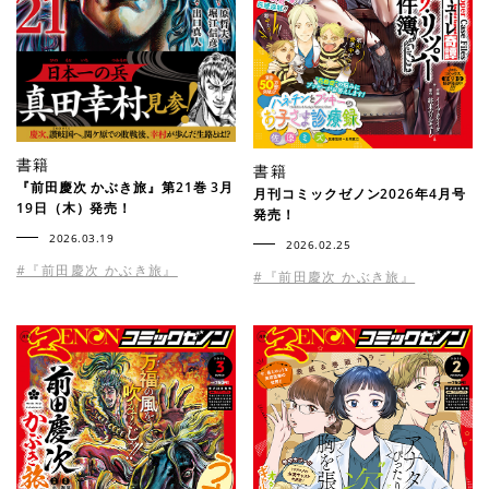
書籍
書籍
『前⽥慶次 かぶき旅』第21巻 3月
月刊コミックゼノン2026年4月号
19日（木）発売！
発売！
2026.03.19
2026.02.25
#『前田慶次 かぶき旅』
#『前田慶次 かぶき旅』