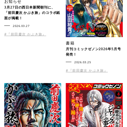
お知らせ
3月27日の西日本新聞朝刊に、
「前田慶次 かぶき旅」のコラボ紙
面が掲載！
2026.03.27
#『前田慶次 かぶき旅』
書籍
月刊コミックゼノン2026年5月号
発売！
2026.03.25
#『前田慶次 かぶき旅』