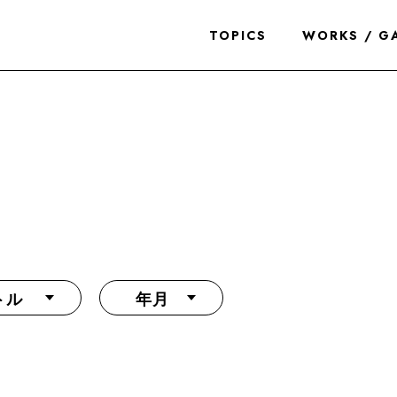
TOPICS
WORKS / G
トル
年月