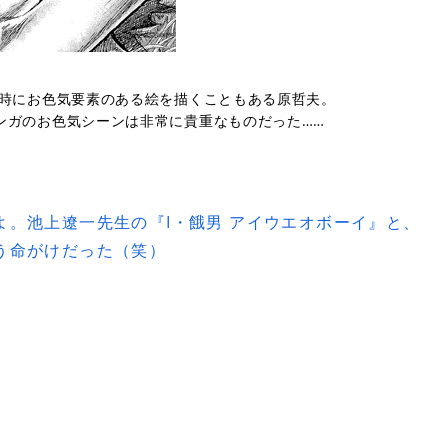
、時にお色気要素のある絵を描くこともある原哲夫。
ンガのお色気シーンは非常に貴重なものだった……
よ。池上遼一先生の『I・餓男 アイウエオボーイ』と、
う命がけだった（笑）
。