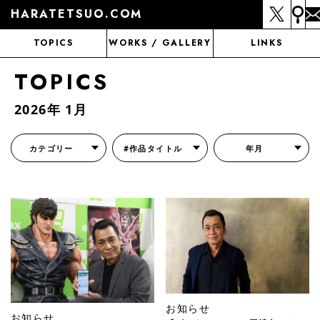
HARATETSUO.COM
TOPICS
WORKS / GALLERY
LINKS
TOPICS
2026年 1月
カテゴリー
#作品タイトル
年月
『北斗の拳外伝 天才アミバの異世界覇王伝説』
『北斗の拳 世紀末ドラマ撮影伝』
『蒼天の拳 リジェネシス』
『いくさの子 -織田三郎信長伝-』
『花の慶次～雲のかなたに～』
『前田慶次 かぶき旅』
『北斗の拳 イチゴ味』
『森の戦士ボノロン』
月刊コミックゼノン
お知らせ
お知らせ