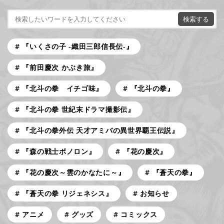
『いくさの子 -織田三郎信長伝-』
『前田慶次 かぶき旅』
『北斗の拳 イチゴ味』
『北斗の拳』
『北斗の拳 世紀末ドラマ撮影伝』
『北斗の拳外伝 天才アミバの異世界覇王伝説』
『森の戦士ボノロン』
『花の慶次』
『花の慶次～雲のかなたに～』
『蒼天の拳』
『蒼天の拳 リジェネシス』
お知らせ
アニメ
グッズ
コミックス