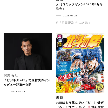
月刊コミックゼノン2026年3月号
発売！
2026.01.26
#『前田慶次 かぶき旅』
お知らせ
「ビジネス＋IT」で原哲夫のイン
タビュー記事が公開
2026.01.23
書籍
お前はもう死んでい（る）！ 爆ぜ
（る）！ひで（ぶっ）
世紀末世