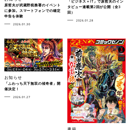
「ビジネス＋IT」で原哲夫のイン
原哲夫が武蔵野税務署のイベント
タビュー連載第2回が公開（全3
に参加。スマートフォンでの確定
回）
申告を体験
2026.01.28
2026.01.30
お知らせ
「ふわっち天下無双の傾奇者」開
催決定！
2026.01.27
書籍