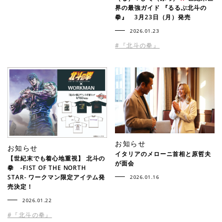
界の最強ガイド 『るるぶ北斗の
拳』 3月23日（月）発売
2026.01.23
#『北斗の拳』
お知らせ
お知らせ
イタリアのメローニ首相と原哲夫
【世紀末でも着心地重視】 北斗の
が面会
拳 -FIST OF THE NORTH
STAR- ワークマン限定アイテム発
2026.01.16
売決定！
2026.01.22
#『北斗の拳』