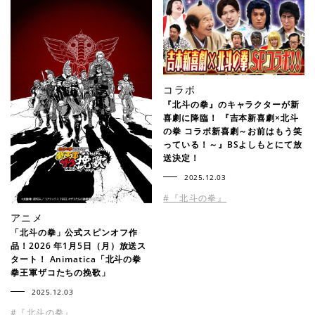
コラボ
『北斗の拳』のキャラクターが新
喜劇に降臨！ 『吉本新喜劇×北斗
の拳 コラボ新喜劇～お前はもう笑
っている！～』BSよしもとにて放
送決定！
2025.12.03
#『北斗の拳』
アニメ
「北斗の拳」公式スピンオフ作
品！2026 年1月5日（月）放送ス
タート！ Animatica「北斗の拳
拳王軍ザコたちの挽歌」
2025.12.03
#『北斗の拳』