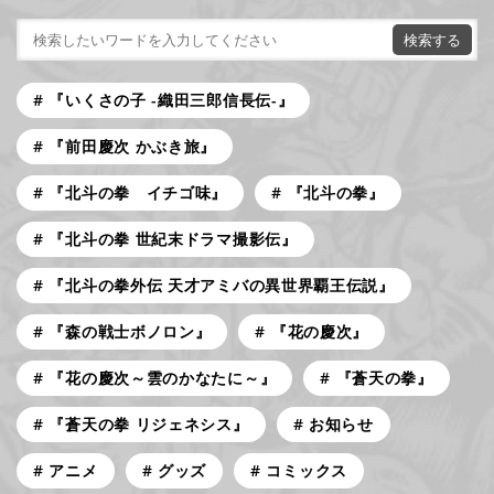
『いくさの子 -織田三郎信長伝-』
『前田慶次 かぶき旅』
『北斗の拳 イチゴ味』
『北斗の拳』
『北斗の拳 世紀末ドラマ撮影伝』
『北斗の拳外伝 天才アミバの異世界覇王伝説』
『森の戦士ボノロン』
『花の慶次』
『花の慶次～雲のかなたに～』
『蒼天の拳』
『蒼天の拳 リジェネシス』
お知らせ
アニメ
グッズ
コミックス