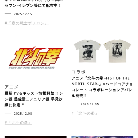
セブン-イレブン等にて配布中！
2025.12.15
#『森の戦士ボノロン』
コラボ
アニメ『北斗の拳 -FIST OF THE
NORTH STAR-』×ハードコアチョ
アニメ
コレート コラボレーションアパレ
最新 PV＆キャスト情報解禁 !! シ
ル発売!!
ン役 遊佐浩二／ユリア役 早見沙
2025.12.05
織に決定 !!
#『北斗の拳』
2025.12.08
#『北斗の拳』