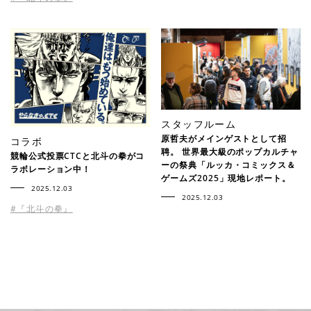
スタッフルーム
原哲夫がメインゲストとして招
コラボ
聘。 世界最大級のポップカルチャ
競輪公式投票CTCと北斗の拳がコ
ーの祭典「ルッカ・コミックス＆
ラボレーション中！
ゲームズ2025」現地レポート。
2025.12.03
2025.12.03
#『北斗の拳』