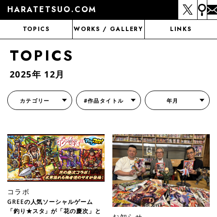
HARATETSUO.COM
TOPICS
WORKS / GALLERY
LINKS
TOPICS
2025年 12月
カテゴリー
#作品タイトル
年月
『北斗の拳外伝 天才アミバの異世界覇王伝説』
『北斗の拳 世紀末ドラマ撮影伝』
『蒼天の拳 リジェネシス』
『いくさの子 -織田三郎信長伝-』
『花の慶次～雲のかなたに～』
『前田慶次 かぶき旅』
『北斗の拳 イチゴ味』
『森の戦士ボノロン』
月刊コミックゼノン
コラボ
GREEの人気ソーシャルゲーム
「釣り★スタ」が「花の慶次」と
お知らせ