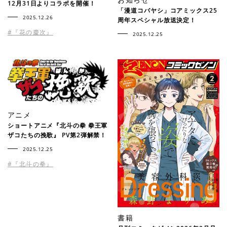
12月31日よりコラボを開催！
「漫道コバヤシ」コアミックス25
2025.12.26
周年スペシャル放送決定！
#『花の慶次』
2025.12.25
アニメ
ショートアニメ『北斗の拳 拳王軍
ザコたちの挽歌』 PV第2弾解禁！
2025.12.25
#『北斗の拳』
書籍