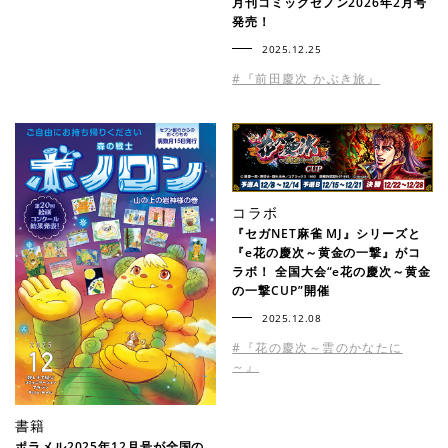
月刊コミックゼノン2026年2月号
発売！
2025.12.25
#『前田慶次 かぶき旅』
コラボ
『セガNET麻雀 MJ』シリーズと
『e花の慶次～黄金の一撃』がコ
ラボ！ 全国大会“e花の慶次～黄金
の一撃CUP”開催
2025.12.08
#『花の慶次～雲のかなたに
～』
書籍
ポラメル2025年12月号が全国の