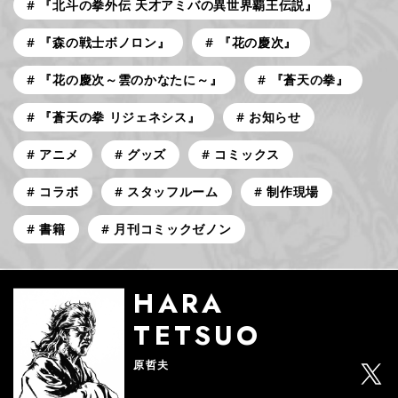
『北斗の拳外伝 天才アミバの異世界覇王伝説』
『森の戦士ボノロン』
『花の慶次』
『花の慶次～雲のかなたに～』
『蒼天の拳』
『蒼天の拳 リジェネシス』
お知らせ
アニメ
グッズ
コミックス
コラボ
スタッフルーム
制作現場
書籍
月刊コミックゼノン
HARA
TETSUO
原哲夫