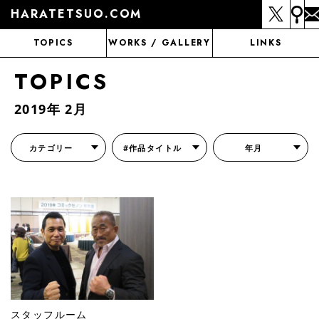
HARATETSUO.COM
TOPICS
WORKS / GALLERY
LINKS
TOPICS
2019年 2月
カテゴリー
#作品タイトル
年月
『北斗の拳外伝 天才アミバの異世界覇王伝説』
『北斗の拳 世紀末ドラマ撮影伝』
『蒼天の拳 リジェネシス』
『いくさの子 -織田三郎信長伝-』
『花の慶次～雲のかなたに～』
『前田慶次 かぶき旅』
『北斗の拳 イチゴ味』
『森の戦士ボノロン』
月刊コミックゼノン
スタッフルーム