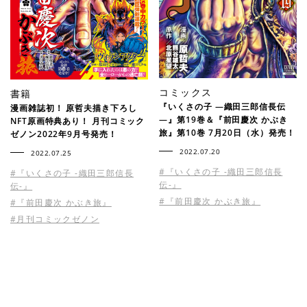
コミックス
書籍
『いくさの子 ―織田三郎信長伝
漫画雑誌初！ 原哲夫描き下ろし
―』第19巻＆『前田慶次 かぶき
NFT原画特典あり！ 月刊コミック
旅』第10巻 7月20日（水）発売！
ゼノン2022年9月号発売！
2022.07.20
2022.07.25
#『いくさの子 -織田三郎信長
#『いくさの子 -織田三郎信長
伝-』
伝-』
#『前田慶次 かぶき旅』
#『前田慶次 かぶき旅』
#月刊コミックゼノン