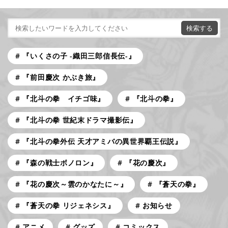
『いくさの子 -織田三郎信長伝-』
『前田慶次 かぶき旅』
『北斗の拳 イチゴ味』
『北斗の拳』
『北斗の拳 世紀末ドラマ撮影伝』
『北斗の拳外伝 天才アミバの異世界覇王伝説』
『森の戦士ボノロン』
『花の慶次』
『花の慶次～雲のかなたに～』
『蒼天の拳』
『蒼天の拳 リジェネシス』
お知らせ
アニメ
グッズ
コミックス