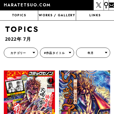
HARATETSUO.COM
TOPICS
WORKS / GALLERY
LINKS
TOPICS
2022年 7月
カテゴリー
#作品タイトル
年月
『北斗の拳外伝 天才アミバの異世界覇王伝説』
『北斗の拳 世紀末ドラマ撮影伝』
『蒼天の拳 リジェネシス』
『いくさの子 -織田三郎信長伝-』
『花の慶次～雲のかなたに～』
『前田慶次 かぶき旅』
『北斗の拳 イチゴ味』
『森の戦士ボノロン』
月刊コミックゼノン