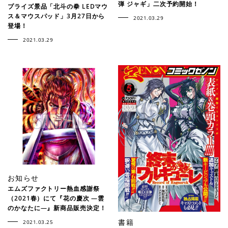
弾 ジャギ」二次予約開始！
プライズ景品「北斗の拳 LEDマウ
ス＆マウスパッド」3月27日から
2021.03.29
登場！
2021.03.29
お知らせ
エムズファクトリー熱血感謝祭
（2021春）にて『花の慶次 ―雲
のかなたに―』新商品販売決定！
書籍
2021.03.25