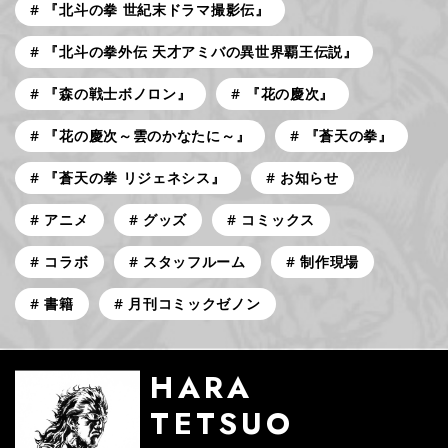
『北斗の拳 世紀末ドラマ撮影伝』
『北斗の拳外伝 天才アミバの異世界覇王伝説』
『森の戦士ボノロン』
『花の慶次』
『花の慶次～雲のかなたに～』
『蒼天の拳』
『蒼天の拳 リジェネシス』
お知らせ
アニメ
グッズ
コミックス
コラボ
スタッフルーム
制作現場
書籍
月刊コミックゼノン
HARA
TETSUO