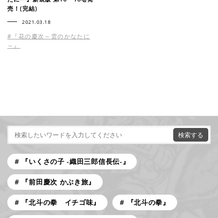
売！(完結)
2021.03.18
#『花の慶次～雲のかなたに
～』
『いくさの子 -織田三郎信長伝-』
『前田慶次 かぶき旅』
『北斗の拳 イチゴ味』
『北斗の拳』