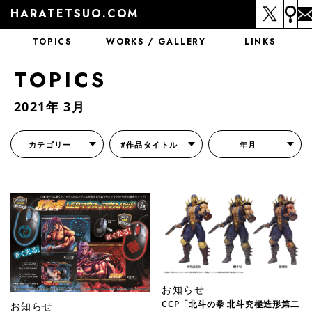
HARATETSUO.COM
TOPICS
WORKS / GALLERY
LINKS
TOPICS
2021年 3月
カテゴリー
#作品タイトル
年月
『北斗の拳外伝 天才アミバの異世界覇王伝説』
『北斗の拳 世紀末ドラマ撮影伝』
『蒼天の拳 リジェネシス』
『いくさの子 -織田三郎信長伝-』
『花の慶次～雲のかなたに～』
『前田慶次 かぶき旅』
『北斗の拳 イチゴ味』
『森の戦士ボノロン』
月刊コミックゼノン
お知らせ
CCP「北斗の拳 北斗究極造形第二
お知らせ