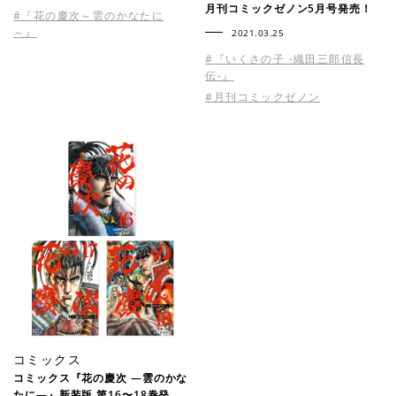
月刊コミックゼノン5月号発売！
#『花の慶次～雲のかなたに
～』
2021.03.25
#『いくさの子 -織田三郎信長
伝-』
#月刊コミックゼノン
コミックス
コミックス『花の慶次 ―雲のかな
たに―』新装版 第16〜18巻発