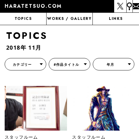
HARATETSUO.COM
TOPICS
WORKS / GALLERY
LINKS
TOPICS
2018年 11月
カテゴリー
#作品タイトル
年月
『北斗の拳外伝 天才アミバの異世界覇王伝説』
『北斗の拳 世紀末ドラマ撮影伝』
『蒼天の拳 リジェネシス』
『いくさの子 -織田三郎信長伝-』
『花の慶次～雲のかなたに～』
『前田慶次 かぶき旅』
『北斗の拳 イチゴ味』
『森の戦士ボノロン』
月刊コミックゼノン
スタッフルーム
スタッフルーム