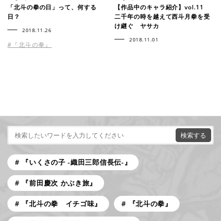
「北斗の拳の日」って、何する
【作品中のキャラ紹介】vol.11
日？
二千年の時を越えて西斗月拳を受
け継ぐ ヤサカ
2018.11.26
2018.11.01
#『北斗の拳』
『いくさの子 -織田三郎信長伝-』
『前田慶次 かぶき旅』
『北斗の拳 イチゴ味』
『北斗の拳』