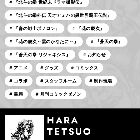
『北斗の拳 世紀末ドラマ撮影伝』
『北斗の拳外伝 天才アミバの異世界覇王伝説』
『森の戦士ボノロン』
『花の慶次』
『花の慶次～雲のかなたに～』
『蒼天の拳』
『蒼天の拳 リジェネシス』
お知らせ
アニメ
グッズ
コミックス
コラボ
スタッフルーム
制作現場
書籍
月刊コミックゼノン
HARA
TETSUO