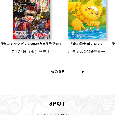
月刊コミックゼノン2026年9月号発売！
『森の戦士ボノロン』
月
7月24日（金）発売！
ポラメル2026年夏号
MORE
SPOT