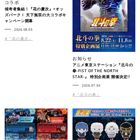
コラボ
傾奇者集結！『花の慶次』×オッ
ズパーク！ 天下無双の大コラボキ
ャンペーン開幕
2026.08.05
#『花の慶次』
お知らせ
アニメ東京ステーション『北斗の
拳-FIST OF THE NORTH
STAR-』 特別企画展 開催決定!!
2026.07.30
#『北斗の拳』