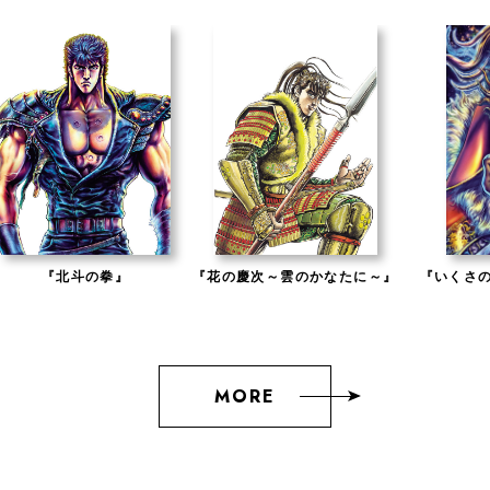
『北斗の拳』
『花の慶次～雲のかなたに～』
『いくさの
MORE