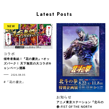
Latest Posts
コラボ
傾奇者集結！『花の慶次』×オッ
ズパーク！ 天下無双の大コラボキ
ャンペーン開幕
2026.08.05
#『花の慶次』
お知らせ
アニメ東京ステーション『北斗の
拳-FIST OF THE NORTH