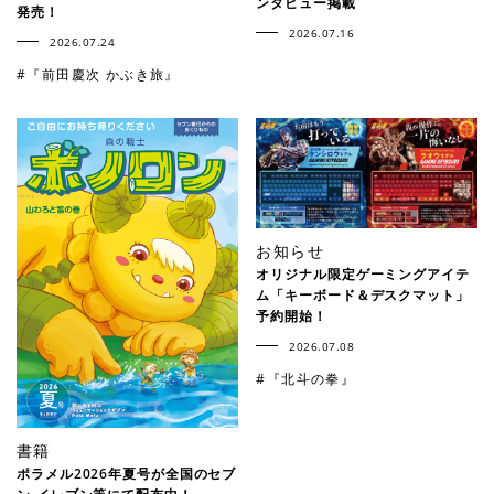
ンタビュー掲載
発売！
2026.07.16
2026.07.24
#『前田慶次 かぶき旅』
お知らせ
オリジナル限定ゲーミングアイテ
ム「キーボード＆デスクマット」
予約開始！
2026.07.08
#『北斗の拳』
書籍
ポラメル2026年夏号が全国のセブ