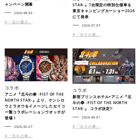
ャンペーン開幕
STAR-』7台限定の特別仕様車を
東京キャンピングカーショー2026
2026.08.05
にて発表
#『花の慶次』
2026.07.07
#『北斗の拳』
コラボ
コラボ
アニメ『北斗の拳 -FIST OF THE
新宿プリンスホテル×アニメ『北
NORTH STAR-』より、ケンシロ
斗の拳 -FIST OF THE NORTH
ウとラオウをイメージしたセイコ
STAR-』 コラボ決定!!
ー製コラボレーションウオッチが
2026.04.01
登場！
#『北斗の拳』
2026.05.27
#『北斗の拳』