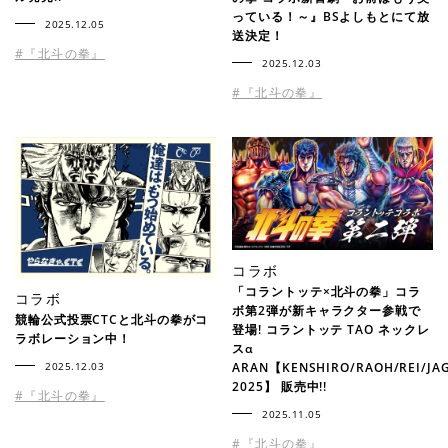
っている！～』BSよしもとにて放
2025.12.05
送決定！
#『北斗の拳』
2025.12.03
#『北斗の拳』
コラボ
「コラントッテ×北斗の拳」コラ
コラボ
ボ第2弾が新キャラクター参戦で
競輪公式投票CTCと北斗の拳がコ
登場! コラントッテ TAO ネックレ
ラボレーション中！
スα
ARAN【KENSHIRO/RAOH/REI/JAG
2025.12.03
2025】 販売中!!
#『北斗の拳』
2025.11.05
#『北斗の拳』