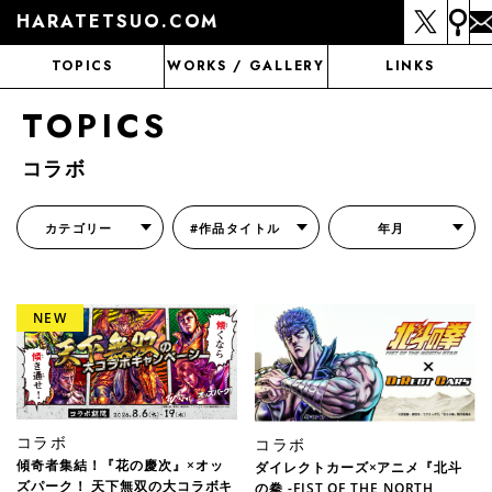
HARATETSUO.COM
TOPICS
WORKS / GALLERY
LINKS
TOPICS
コラボ
カテゴリー
#作品タイトル
年月
『北斗の拳外伝 天才アミバの異世界覇王伝説』
『北斗の拳 世紀末ドラマ撮影伝』
『蒼天の拳 リジェネシス』
『いくさの子 -織田三郎信長伝-』
『花の慶次～雲のかなたに～』
『前田慶次 かぶき旅』
『北斗の拳 イチゴ味』
『森の戦士ボノロン』
月刊コミックゼノン
コラボ
コラボ
傾奇者集結！『花の慶次』×オッ
ダイレクトカーズ×アニメ『北斗
ズパーク！ 天下無双の大コラボキ
の拳 -FIST OF THE NORTH