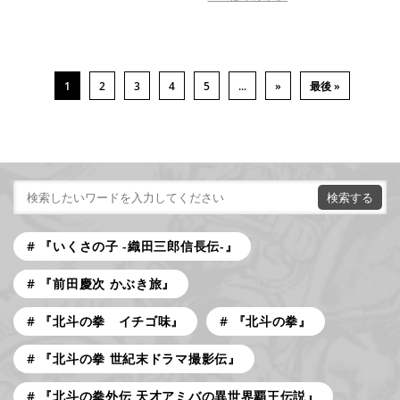
1
2
3
4
5
...
»
最後 »
『いくさの子 -織田三郎信長伝-』
『前田慶次 かぶき旅』
『北斗の拳 イチゴ味』
『北斗の拳』
『北斗の拳 世紀末ドラマ撮影伝』
『北斗の拳外伝 天才アミバの異世界覇王伝説』