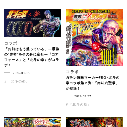
コラボ
「お前はもう整っている」―最強
の“体幹”をその身に宿せ―『コア
フォース』と『北斗の拳』がコラ
ボ！
コラボ
2026.03.06
ガテン無敵マーカーPRO×北斗の
#『北斗の拳』
拳コラボ第２弾! 「南斗六聖拳」
が登場！
2026.02.27
#『北斗の拳』