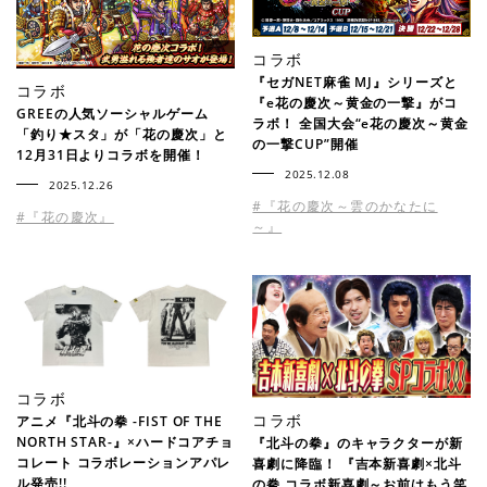
コラボ
『セガNET麻雀 MJ』シリーズと
コラボ
『e花の慶次～黄金の一撃』がコ
GREEの人気ソーシャルゲーム
ラボ！ 全国大会“e花の慶次～黄金
「釣り★スタ」が「花の慶次」と
の一撃CUP”開催
12月31日よりコラボを開催！
2025.12.08
2025.12.26
#『花の慶次～雲のかなたに
#『花の慶次』
～』
コラボ
コラボ
アニメ『北斗の拳 -FIST OF THE
NORTH STAR-』×ハードコアチョ
『北斗の拳』のキャラクターが新
コレート コラボレーションアパレ
喜劇に降臨！ 『吉本新喜劇×北斗
ル発売!!
の拳 コラボ新喜劇～お前はもう笑