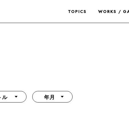
TOPICS
WORKS / G
トル
年月