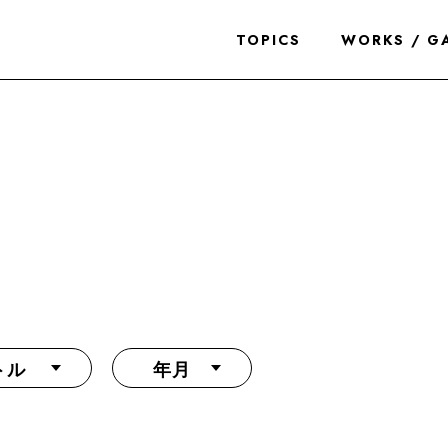
TOPICS
WORKS / G
トル
年月