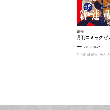
書籍
月刊コミックゼノ
2024.10.25
#『前田慶次 かぶ