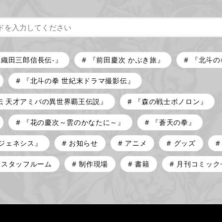
-織田三郎信長伝-』
『前田慶次 かぶき旅』
『北斗の
『北斗の拳 世紀末ドラマ撮影伝』
伝 天才アミバの異世界覇王伝説』
『森の戦士ボノロン』
『花の慶次～雲のかなたに～』
『蒼天の拳』
リジェネシス』
お知らせ
アニメ
グッズ
スタッフルーム
制作現場
書籍
月刊コミック