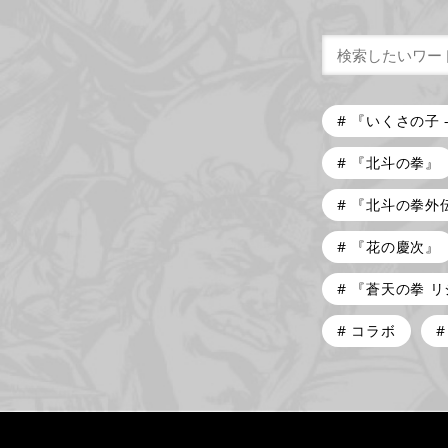
『いくさの子 
『北斗の拳』
『北斗の拳外
『花の慶次』
『蒼天の拳 
コラボ