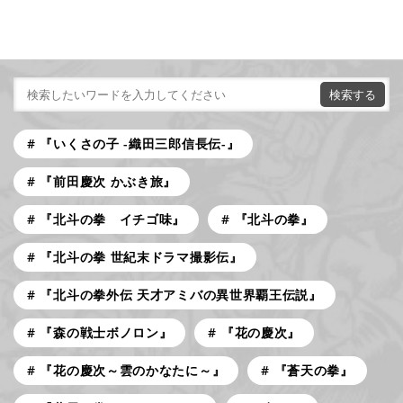
『いくさの子 -織田三郎信長伝-』
『前田慶次 かぶき旅』
『北斗の拳 イチゴ味』
『北斗の拳』
『北斗の拳 世紀末ドラマ撮影伝』
『北斗の拳外伝 天才アミバの異世界覇王伝説』
『森の戦士ボノロン』
『花の慶次』
『花の慶次～雲のかなたに～』
『蒼天の拳』