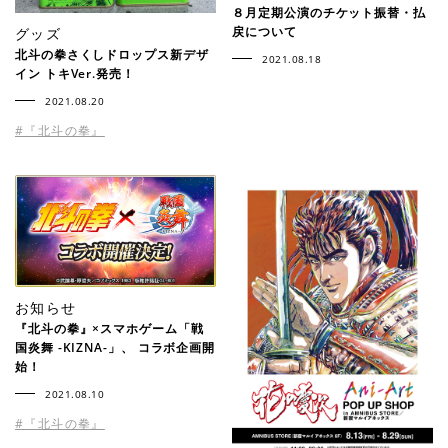
８月定期公演のチケット振替・払
戻について
グッズ
北斗の拳さくしドロップス新デザ
2021.08.18
イン トキVer.発売！
2021.08.20
#『北斗の拳』
お知らせ
『北斗の拳』×スマホゲーム「戦
国炎舞 -KIZNA-」、 コラボ企画開
始！
2021.08.10
#『北斗の拳』