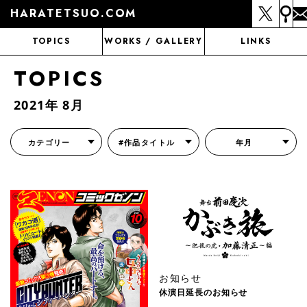
HARATETSUO.COM
TOPICS
WORKS / GALLERY
LINKS
TOPICS
2021年 8月
カテゴリー
#作品タイトル
年月
『北斗の拳外伝 天才アミバの異世界覇王伝説』
『北斗の拳 世紀末ドラマ撮影伝』
『蒼天の拳 リジェネシス』
『いくさの子 -織田三郎信長伝-』
『花の慶次～雲のかなたに～』
『前田慶次 かぶき旅』
『北斗の拳 イチゴ味』
『森の戦士ボノロン』
月刊コミックゼノン
お知らせ
休演日延長のお知らせ