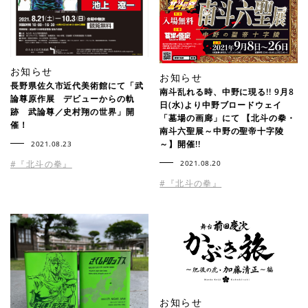
お知らせ
お知らせ
長野県佐久市近代美術館にて「武
南斗乱れる時、中野に現る!! 9月8
論尊原作展 デビューからの軌
日(水)より中野ブロードウェイ
跡 武論尊／史村翔の世界」開
「墓場の画廊」にて 【北斗の拳・
催！
南斗六聖展～中野の聖帝十字陵
～】開催!!
2021.08.23
2021.08.20
#『北斗の拳』
#『北斗の拳』
お知らせ