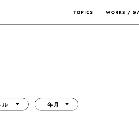
TOPICS
WORKS / G
トル
年月