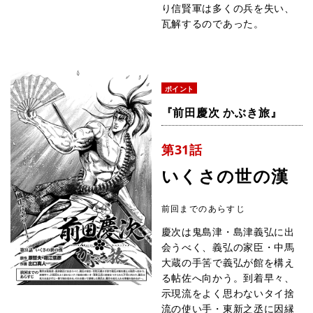
り信賢軍は多くの兵を失い、
瓦解するのであった。
ポイント
『前田慶次 かぶき旅』
第31話
いくさの世の漢
前回までのあらすじ
慶次は鬼島津・島津義弘に出
会うべく、義弘の家臣・中馬
大蔵の手筈で義弘が館を構え
る帖佐へ向かう。到着早々、
示現流をよく思わないタイ捨
流の使い手・東新之丞に因縁