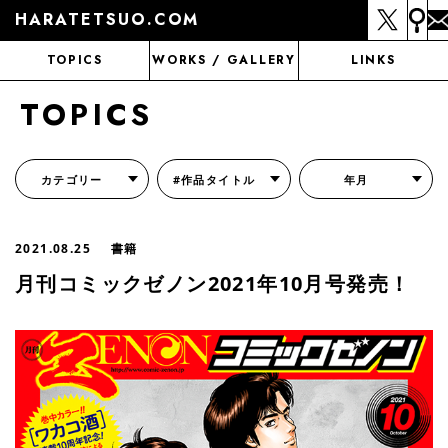
HARATETSUO.COM
TOPICS
WORKS / GALLERY
LINKS
TOPICS
カテゴリー
#作品タイトル
年月
『北斗の拳外伝 天才アミバの異世界覇王伝説』
『北斗の拳 世紀末ドラマ撮影伝』
『蒼天の拳 リジェネシス』
『いくさの子 -織田三郎信長伝-』
『花の慶次～雲のかなたに～』
『前田慶次 かぶき旅』
『北斗の拳 イチゴ味』
『森の戦士ボノロン』
月刊コミックゼノン
2021.08.25
書籍
月刊コミックゼノン2021年10月号発売！