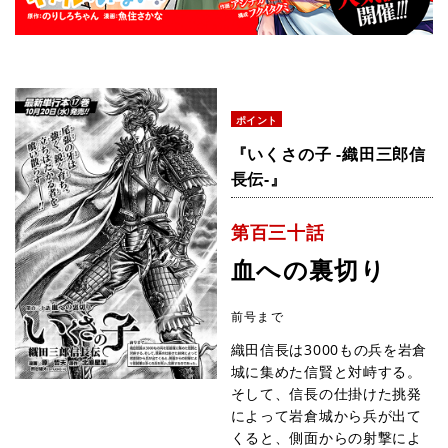
ポイント
『いくさの子 -織田三郎信
長伝-』
第百三十話
血への裏切り
前号まで
織田信長は3000もの兵を岩倉
城に集めた信賢と対峙する。
そして、信長の仕掛けた挑発
によって岩倉城から兵が出て
くると、側面からの射撃によ