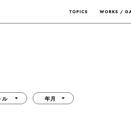
TOPICS
WORKS / G
トル
年月