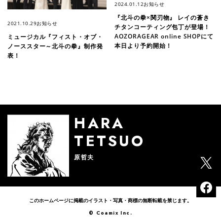
2024.01.12
お知らせ
『北斗の拳×関刃物』 レイの蒼き
2021.10.29
お知らせ
チタンコーティング包丁が登場！
AOZORAGEAR online SHOPにて
ミュージカル『フィスト・オブ・
本日より予約開始！
ノーススター～北斗の拳』制作発
表！
HARA
TETSUO
原哲夫
このホームページに掲載のイラスト・写真・商標の無断転載を禁じます。
© Coamix Inc.