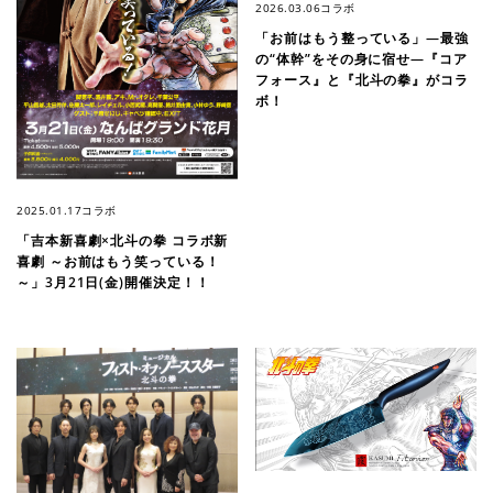
2026.03.06
コラボ
「お前はもう整っている」―最強
の“体幹”をその身に宿せ―『コア
フォース』と『北斗の拳』がコラ
ボ！
2025.01.17
コラボ
「吉本新喜劇×北斗の拳 コラボ新
喜劇 ～お前はもう笑っている！
～」3月21日(金)開催決定！！