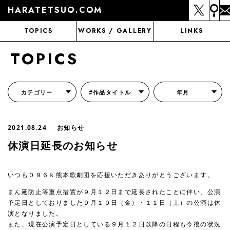
HARATETSUO.COM
TOPICS
WORKS / GALLERY
LINKS
TOPICS
カテゴリー
#作品タイトル
年月
『北斗の拳外伝 天才アミバの異世界覇王伝説』
『北斗の拳 世紀末ドラマ撮影伝』
『蒼天の拳 リジェネシス』
『いくさの子 -織田三郎信長伝-』
『花の慶次～雲のかなたに～』
『前田慶次 かぶき旅』
『北斗の拳 イチゴ味』
『森の戦士ボノロン』
月刊コミックゼノン
2021.08.24
お知らせ
休演日延長のお知らせ
いつも０９６ｋ熊本歌劇団を応援いただきありがとうございます。
まん延防止等重点措置が９月１２日まで延長されたことに伴い、公演
予定日としておりました９月１０日（金）・１１日（土）の公演は休
演となりました。
また、現在公演予定日としている９月１２日以降の日程も今後の状況