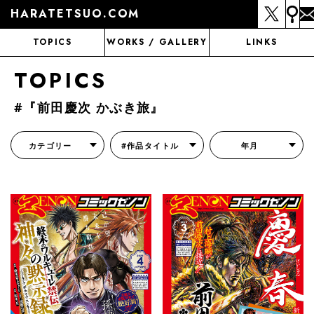
HARATETSUO.COM
TOPICS
WORKS / GALLERY
LINKS
TOPICS
#『前田慶次 かぶき旅』
カテゴリー
#作品タイトル
年月
『北斗の拳外伝 天才アミバの異世界覇王伝説』
『北斗の拳 世紀末ドラマ撮影伝』
『蒼天の拳 リジェネシス』
『いくさの子 -織田三郎信長伝-』
『花の慶次～雲のかなたに～』
『前田慶次 かぶき旅』
『北斗の拳 イチゴ味』
『森の戦士ボノロン』
月刊コミックゼノン