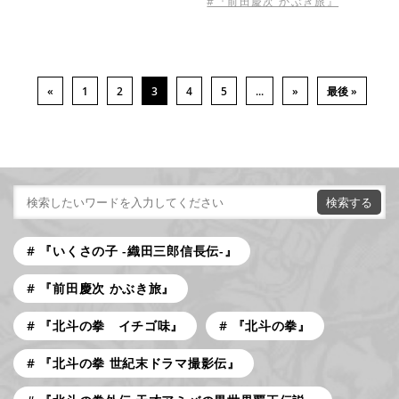
#『前田慶次 かぶき旅』
«
1
2
3
4
5
...
»
最後 »
『いくさの子 -織田三郎信長伝-』
『前田慶次 かぶき旅』
『北斗の拳 イチゴ味』
『北斗の拳』
『北斗の拳 世紀末ドラマ撮影伝』