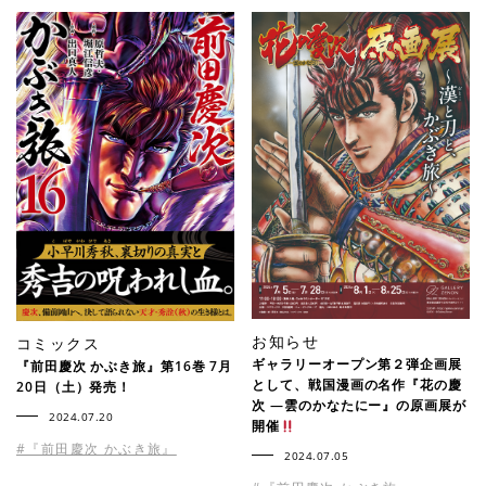
お知らせ
コミックス
ギャラリーオープン第２弾企画展
『前田慶次 かぶき旅』第16巻 7月
として、戦国漫画の名作『花の慶
20日（土）発売！
次 ―雲のかなたにー』の原画展が
2024.07.20
開催
#『前田慶次 かぶき旅』
2024.07.05