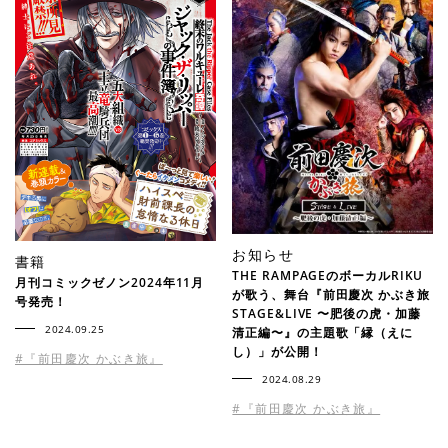
お知らせ
書籍
THE RAMPAGEのボーカルRIKU
月刊コミックゼノン2024年11月
が歌う、舞台『前⽥慶次 かぶき旅
号発売！
STAGE&LIVE 〜肥後の⻁・加藤
2024.09.25
清正編〜』の主題歌「縁（えに
し）」が公開！
#『前田慶次 かぶき旅』
2024.08.29
#『前田慶次 かぶき旅』