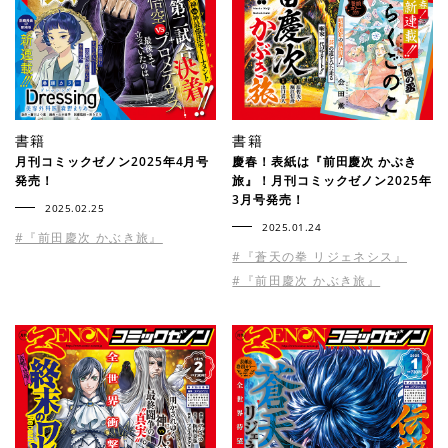
書籍
書籍
月刊コミックゼノン2025年4月号
慶春！表紙は『前田慶次 かぶき
発売！
旅』！月刊コミックゼノン2025年
3月号発売！
2025.02.25
2025.01.24
#『前田慶次 かぶき旅』
#『蒼天の拳 リジェネシス』
#『前田慶次 かぶき旅』