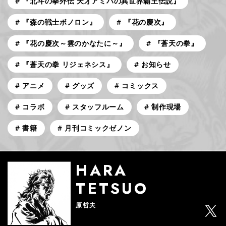
『北斗の拳外伝 天才アミバの異世界覇王伝説』
『森の戦士ボノロン』
『花の慶次』
『花の慶次～雲のかなたに～』
『蒼天の拳』
『蒼天の拳 リジェネシス』
お知らせ
アニメ
グッズ
コミックス
コラボ
スタッフルーム
制作現場
書籍
月刊コミックゼノン
HARA
TETSUO
原哲夫