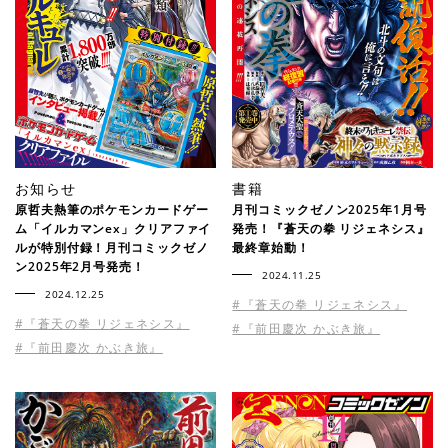
お知らせ
書籍
原哲夫熱筆のポケモンカードゲー
月刊コミックゼノン2025年1月号
ム「イルカマンex」クリアファイ
発売！『蒼天の拳 リジェネシス』
ルが特別付録！月刊コミックゼノ
最終章始動！
ン2025年2月号発売！
2024.11.25
2024.12.25
#『蒼天の拳 リジェネシス』
#『蒼天の拳 リジェネシス』
#『前田慶次 かぶき旅』
#『前田慶次 かぶき旅』