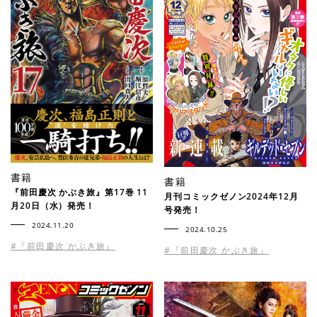
書籍
書籍
『前田慶次 かぶき旅』第17巻 11
月刊コミックゼノン2024年12月
月20日（水）発売！
号発売！
2024.11.20
2024.10.25
#『前田慶次 かぶき旅』
#『前田慶次 かぶき旅』