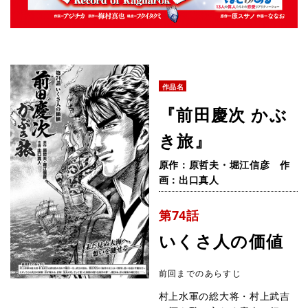
作品名
『前田慶次 かぶ
き旅』
原作：原哲夫・堀江信彦 作
画：出口真人
第74話
いくさ人の価値
前回までのあらすじ
村上水軍の総大将・村上武吉