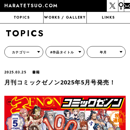
HARATETSUO.COM
TOPICS
WORKS / GALLERY
LINKS
TOPICS
カテゴリー
#作品タイトル
年月
『北斗の拳外伝 天才アミバの異世界覇王伝説』
『北斗の拳 世紀末ドラマ撮影伝』
『蒼天の拳 リジェネシス』
『いくさの子 -織田三郎信長伝-』
『花の慶次～雲のかなたに～』
『前田慶次 かぶき旅』
『北斗の拳 イチゴ味』
『森の戦士ボノロン』
月刊コミックゼノン
2025.03.25
書籍
月刊コミックゼノン2025年5月号発売！