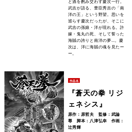
と酒を酌み交わす慶次一行。
武吉が語る、豊臣秀吉の「南
洋の王」という野望。思いを
巡らす慶次だったが、そこに
武吉の孫娘・洋が現れる。許
嫁・鬼丸の死、そして誓った
海賊の誇りと南洋の夢…。慶
次は、洋に海賊の魂を見たー
ー。
作品名
『蒼天の拳 リジ
ェネシス』
原作：原哲夫 監修：武論
尊 脚本：八津弘幸 作画：
辻秀輝