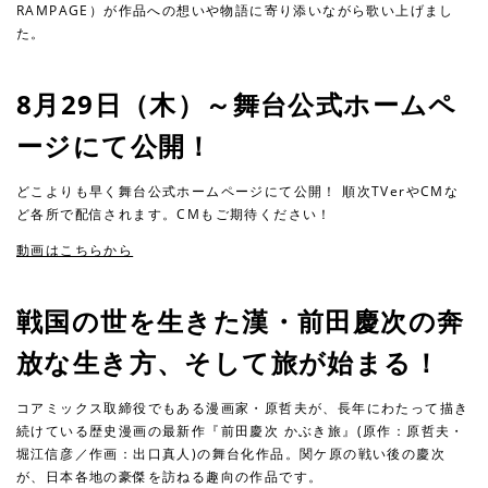
RAMPAGE）が作品への想いや物語に寄り添いながら歌い上げまし
た。
8月29日（木）～舞台公式ホームペ
ージにて公開！
どこよりも早く舞台公式ホームページにて公開！ 順次TVerやCMな
ど各所で配信されます。CMもご期待ください！
動画はこちらから
戦国の世を生きた漢・前田慶次の奔
放な生き方、そして旅が始まる！
コアミックス取締役でもある漫画家・原哲夫が、長年にわたって描き
続けている歴史漫画の最新作『前田慶次 かぶき旅』(原作：原哲夫・
堀江信彦／作画：出口真人)の舞台化作品。関ケ原の戦い後の慶次
が、日本各地の豪傑を訪ねる趣向の作品です。