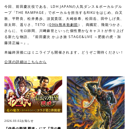
今回、前田慶次役である、LDH JAPANの人気ダンス＆ボーカルグル
ープ「THE RAMPAGE」でボーカルを担当するRIKUをはじめ、白又
敦、平野良、松井勇歩、須賀貴匡、大崎捺希、松田岳、田中しげ美、
鼓太郎、遥りさ、TETO（
096k熊本歌劇団
）、両國宏、飛龍つかさ、
さらに、モロ師岡、川﨑麻世といった個性豊かなキャストが作り上げ
る新たな物語、『前田慶次 かぶき旅 STAGE&LIVE ～肥後の虎・加
藤清正編～』。
本編終演後にはミニライブも開催されます。どうぞご期待ください！
公演の詳細はこちらから
2026.03.02
お知らせ
『信長の野望 覇道』にて『花の慶