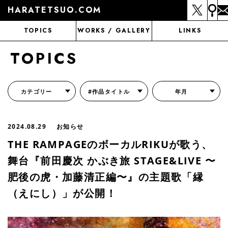
HARATETSUO.COM
TOPICS
WORKS / GALLERY
LINKS
TOPICS
カテゴリー
#作品タイトル
年月
『北斗の拳外伝 天才アミバの異世界覇王伝説』
『北斗の拳 世紀末ドラマ撮影伝』
『蒼天の拳 リジェネシス』
『いくさの子 -織田三郎信長伝-』
『花の慶次～雲のかなたに～』
『前田慶次 かぶき旅』
『北斗の拳 イチゴ味』
『森の戦士ボノロン』
月刊コミックゼノン
2024.08.29
お知らせ
THE RAMPAGEのボーカルRIKUが歌う、
舞台『前⽥慶次 かぶき旅 STAGE&LIVE 〜
肥後の⻁・加藤清正編〜』の主題歌「縁
（えにし）」が公開！