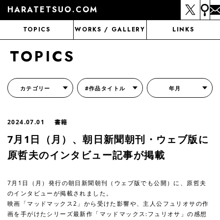
HARATETSUO.COM
TOPICS
WORKS / GALLERY
LINKS
TOPICS
カテゴリー
#作品タイトル
年月
『北斗の拳外伝 天才アミバの異世界覇王伝説』
『北斗の拳 世紀末ドラマ撮影伝』
『蒼天の拳 リジェネシス』
『いくさの子 -織田三郎信長伝-』
『花の慶次～雲のかなたに～』
『前田慶次 かぶき旅』
『北斗の拳 イチゴ味』
『森の戦士ボノロン』
月刊コミックゼノン
2024.07.01
書籍
7月1日（月）、朝日新聞朝刊・ウェブ版に
原哲夫のインタビュー記事が掲載
7月1日（月）発行の朝日新聞朝刊（ウェブ版でも公開）に、原哲夫
のインタビューが掲載されました。
映画「マッドマックス2」から受けた影響や、主人公フュリオサの作
画を手がけたシリーズ最新作「マッドマックス:フュリオサ」の感想