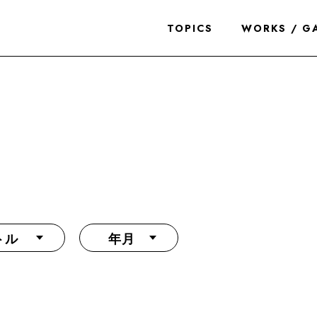
TOPICS
WORKS / G
トル
年月