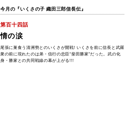
今月の『いくさの子 織田三郎信長伝』
第百十四話
情の涙
尾張に巣食う清洲勢とのいくさが開戦! いくさを前に信長と武羅
衆の前に現れたのは弟・信行の忠臣“柴田勝家”だった。武の化
身・勝家との共同戦線の幕が上がる!!!