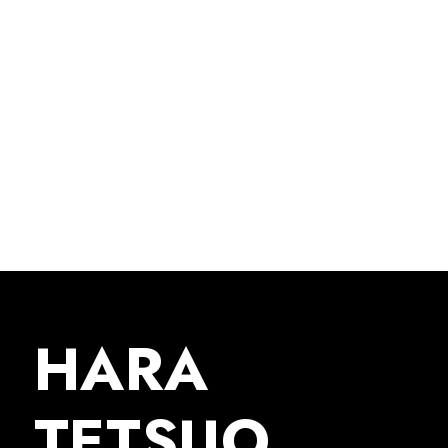
HARA
TETSUO