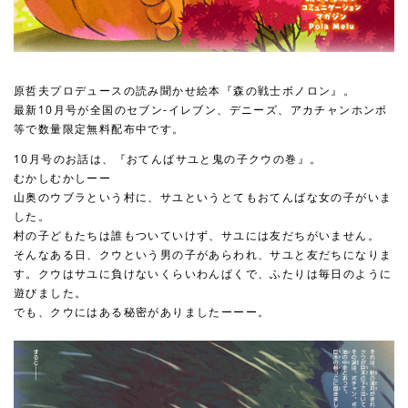
原哲夫プロデュースの読み聞かせ絵本『森の戦士ボノロン』。
最新10月号が全国のセブン-イレブン、デニーズ、アカチャンホンポ
等で数量限定無料配布中です。
10月号のお話は、『おてんばサユと鬼の子クウの巻』。
むかしむかしーー
山奥のウブラという村に、サユというとてもおてんばな女の子がいま
した。
村の子どもたちは誰もついていけず、サユには友だちがいません。
そんなある日、クウという男の子があらわれ、サユと友だちになりま
す。クウはサユに負けないくらいわんぱくで、ふたりは毎日のように
遊びました。
でも、クウにはある秘密がありましたーーー。