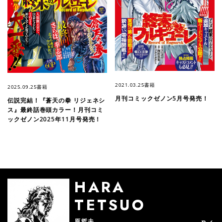
2021.03.25
書籍
2025.09.25
書籍
月刊コミックゼノン5月号発売！
伝説完結！『蒼天の拳 リジェネシ
ス』最終話巻頭カラー！月刊コミ
ックゼノン2025年11月号発売！
HARA
TETSUO
原哲夫