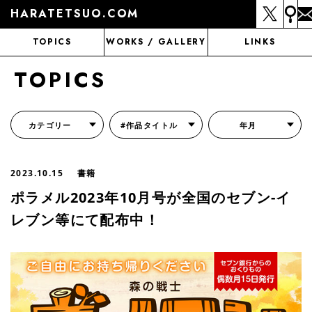
HARATETSUO.COM
TOPICS
WORKS / GALLERY
LINKS
TOPICS
カテゴリー
#作品タイトル
年月
『北斗の拳外伝 天才アミバの異世界覇王伝説』
『北斗の拳 世紀末ドラマ撮影伝』
『蒼天の拳 リジェネシス』
『いくさの子 -織田三郎信長伝-』
『花の慶次～雲のかなたに～』
『前田慶次 かぶき旅』
『北斗の拳 イチゴ味』
『森の戦士ボノロン』
月刊コミックゼノン
2023.10.15
書籍
ポラメル2023年10月号が全国のセブン-イ
レブン等にて配布中！