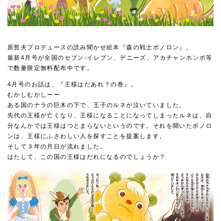
原哲夫プロデュースの読み聞かせ絵本『森の戦士ボノロン』。
最新4月号が全国のセブン-イレブン、デニーズ、アカチャンホンポ等
で数量限定無料配布中です。
4月号のお話は、『王様はだあれ？の巻』。
むかしむかしーー
ある国のナラの巨木の下で、王子のルネが泣いていました。
先代の王様が亡くなり、王様になることになってしまったルネは、自
分なんかでは王様はつとまらないというのです。それを聞いたボノロ
ンは、王様にふさわしい人を探すことを提案します。
そして３年の月日が流れました。
はたして、この国の王様はだれになるのでしょうか？