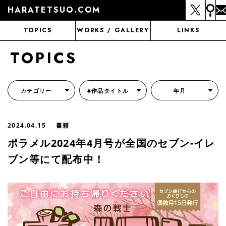
HARATETSUO.COM
TOPICS
WORKS / GALLERY
LINKS
TOPICS
カテゴリー
#作品タイトル
年月
『北斗の拳外伝 天才アミバの異世界覇王伝説』
『北斗の拳 世紀末ドラマ撮影伝』
『蒼天の拳 リジェネシス』
『いくさの子 -織田三郎信長伝-』
『花の慶次～雲のかなたに～』
『前田慶次 かぶき旅』
『北斗の拳 イチゴ味』
『森の戦士ボノロン』
月刊コミックゼノン
2024.04.15
書籍
ポラメル2024年4月号が全国のセブン-イレ
ブン等にて配布中！