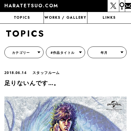
HARATETSUO.COM
TOPICS
WORKS / GALLERY
LINKS
TOPICS
カテゴリー
#作品タイトル
年月
『北斗の拳外伝 天才アミバの異世界覇王伝説』
『北斗の拳 世紀末ドラマ撮影伝』
『蒼天の拳 リジェネシス』
『いくさの子 -織田三郎信長伝-』
『花の慶次～雲のかなたに～』
『前田慶次 かぶき旅』
『北斗の拳 イチゴ味』
『森の戦士ボノロン』
月刊コミックゼノン
2018.06.14
スタッフルーム
足りないんです…。