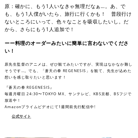
原：確かに、もう1人いなきゃ無理だなぁ…。あ、で
も、もう1人僕がいたら、旅行に行くかも！ 普段行け
ないところにいって、色々なことを吸収したいし。だ
から、さらにもう1人追加で！
ーー料理のオーダーみたいに簡単に言わないでくださ
い！
原先生監督のアニメは、ぜひ観てみたいですが、実現はなかなか難し
そうです…。でも、「蒼天の拳 REGENESIS」を観て、先生が込めた
想いを感じ取りたいと思います！
『蒼天の拳 REGENESIS』
毎週月曜日 24:30〜TOKYO MX、サンテレビ、KBS京都、BSフジで
放送中！
Amazonプライムビデオにて1週間前先行配信中!
公式サイト