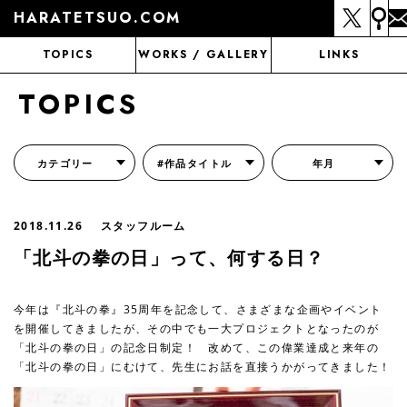
HARATETSUO.COM
TOPICS
WORKS / GALLERY
LINKS
TOPICS
カテゴリー
#作品タイトル
年月
『北斗の拳外伝 天才アミバの異世界覇王伝説』
『北斗の拳 世紀末ドラマ撮影伝』
『蒼天の拳 リジェネシス』
『いくさの子 -織田三郎信長伝-』
『花の慶次～雲のかなたに～』
『前田慶次 かぶき旅』
『北斗の拳 イチゴ味』
『森の戦士ボノロン』
月刊コミックゼノン
2018.11.26
スタッフルーム
「北斗の拳の日」って、何する日？
今年は『北斗の拳』35周年を記念して、さまざまな企画やイベント
を開催してきましたが、その中でも一大プロジェクトとなったのが
「北斗の拳の日」の記念日制定！ 改めて、この偉業達成と来年の
「北斗の拳の日」にむけて、先生にお話を直接うかがってきました！