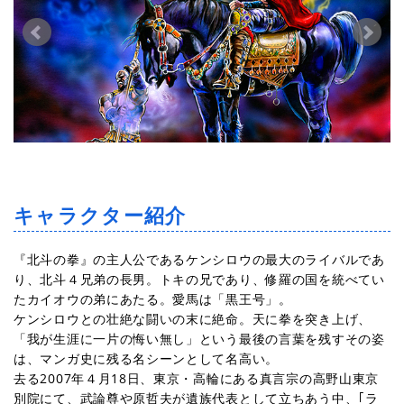
キャラクター紹介
『北斗の拳』の主人公であるケンシロウの最大のライバルであ
り、北斗４兄弟の長男。トキの兄であり、修羅の国を統べてい
たカイオウの弟にあたる。愛馬は「黒王号」。
ケンシロウとの壮絶な闘いの末に絶命。天に拳を突き上げ、
「我が生涯に一片の悔い無し」という最後の言葉を残すその姿
は、マンガ史に残る名シーンとして名高い。
去る2007年４月18日、東京・高輪にある真言宗の高野山東京
別院にて、武論尊や原哲夫が遺族代表として立ちあう中、｢ラ