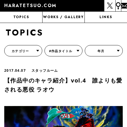
HARATETSUO.COM
TOPICS
WORKS / GALLERY
LINKS
TOPICS
カテゴリー
#作品タイトル
年月
『北斗の拳外伝 天才アミバの異世界覇王伝説』
『北斗の拳 世紀末ドラマ撮影伝』
『蒼天の拳 リジェネシス』
『いくさの子 -織田三郎信長伝-』
『花の慶次～雲のかなたに～』
『前田慶次 かぶき旅』
『北斗の拳 イチゴ味』
『森の戦士ボノロン』
月刊コミックゼノン
2017.04.07
スタッフルーム
【作品中のキャラ紹介】vol.4 誰よりも愛
される悪役 ラオウ