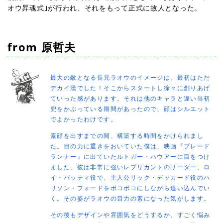
オウ昇魂式｣が行われ、それをもって正式に故人となった。
from 原哲夫
最大の敵となる長兄ラオウのイメージは、最初はただ
デカイ漢でした！そこからスタートし徐々に創りあげ
ていった感があります。それは他のキャラと違い当初
兜をかぶっている期間があったので、顔はシルエット
でよかったわけです。
素顔を出すまでの間、構築する時間をかけられまし
た。目の力に重きをおいていた僕は、映画『ブレード
ランナー』に出ていたルトガー・ハウアーに目をつけ
ました。彼は非常に強いレプリカントのリーダー、ロ
イ・バッティ役で、主人公リック・デッカード役のハ
リソン・フォードをボコボコにしながら追い込んでい
く。その姿がラオウの目力の素になった気がします。
その後もデザインや雰囲気をどうするか、すごく悩み