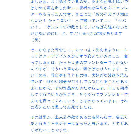
ましたね。よく覚えているのが、ラオウが兜を脱いで
はじめて顔を出した時に、読者の小学生からファンレ
ターをもらったんです。そこには「あのイガグリ頭は
なんだ！ かっこ悪い!!」って書いていて……。「ヤバ
い！」「ケンシロウの敵として、いちばん強くないと
いけないのに!!」と、すごく焦った記憶があります
（笑）
そこからまた苦心して、カッコよく見えるように、キ
ャラクターデザインを少しずつ変えていきました。言
ってしまえば、たった１通のファンレターでしかない
んですが、そういう声も心に響けばとり入れます。と
いうのも、僕自身も子どもの頃、大好きな漫画を読ん
でいて、細かい部分がどうしても気になることがあり
ましたから。その作品が好きだからこそ、そして期待
してくれているからこそ、そうやってファンレターで
文句を言ってくれていることは分かっています。それ
に応えたいと思って必死でしたね。
その結果か、主人公の敵であるにも関わらず、幅広く
愛されるキャラクターになったと思います。とてもあ
りがたいことですね。