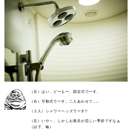
（左）はい、どーもー、固定式でーす。
（右）可動式でーす。二人あわせて……
（２人）シャワーヘッズでーす!!
（左）いや～、しかしお風呂が恋しい季節ですなぁ
（以下、略）