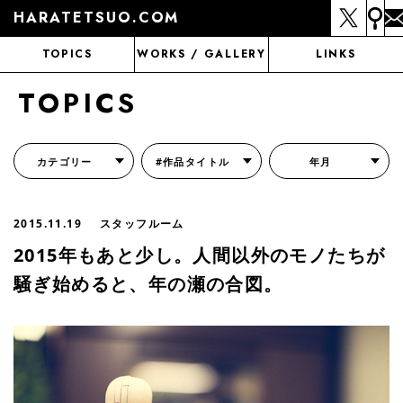
HARATETSUO.COM
TOPICS
WORKS / GALLERY
LINKS
TOPICS
カテゴリー
#作品タイトル
年月
『北斗の拳外伝 天才アミバの異世界覇王伝説』
『北斗の拳 世紀末ドラマ撮影伝』
『蒼天の拳 リジェネシス』
『いくさの子 -織田三郎信長伝-』
『花の慶次～雲のかなたに～』
『前田慶次 かぶき旅』
『北斗の拳 イチゴ味』
『森の戦士ボノロン』
月刊コミックゼノン
2015.11.19
スタッフルーム
2015年もあと少し。人間以外のモノたちが
騒ぎ始めると、年の瀬の合図。