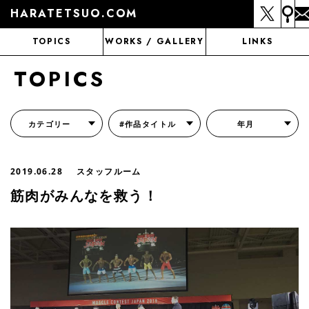
HARATETSUO.COM
TOPICS
WORKS / GALLERY
LINKS
TOPICS
カテゴリー
#作品タイトル
年月
『北斗の拳外伝 天才アミバの異世界覇王伝説』
『北斗の拳 世紀末ドラマ撮影伝』
『蒼天の拳 リジェネシス』
『いくさの子 -織田三郎信長伝-』
『花の慶次～雲のかなたに～』
『前田慶次 かぶき旅』
『北斗の拳 イチゴ味』
『森の戦士ボノロン』
月刊コミックゼノン
2019.06.28
スタッフルーム
筋肉がみんなを救う！