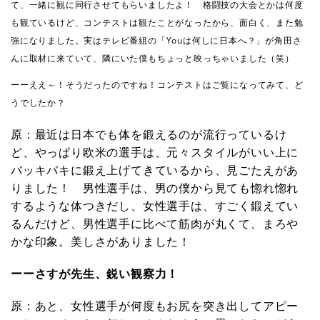
て、一緒に観に同行させてもらいましたよ！ 格闘技の大会とかは何度
も観ているけど、コンテストは観たことがなったから、面白く、また勉
強になりました。実はテレビ番組の「Youは何しに日本へ？」が角田さ
んに取材に来ていて、隣にいた僕もちょっと映っちゃいました（笑）
ーーええ～！そうだったのですね！コンテストはご覧になってみて、ど
うでしたか？
原：最近は日本でも体を鍛えるのが流行っているけ
ど、やっぱり欧米の選手は、元々スタイルがいい上に
バッキバキに鍛え上げてきているから、見ごたえがあ
りました！ 男性選手は、男の僕から見ても惚れ惚れ
するような体つきだし、女性選手は、すごく鍛えてい
るんだけど、男性選手に比べて筋肉が丸くて、まろや
かな印象。美しさがありました！
ーーさすが先生、鋭い観察力！
原：あと、女性選手が何度もお尻を突き出してアピー