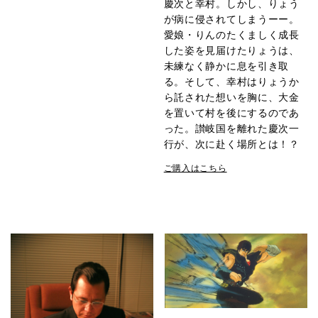
慶次と幸村。しかし、りょう
が病に侵されてしまうーー。
愛娘・りんのたくましく成長
した姿を見届けたりょうは、
未練なく静かに息を引き取
る。そして、幸村はりょうか
ら託された想いを胸に、大金
を置いて村を後にするのであ
った。讃岐国を離れた慶次一
行が、次に赴く場所とは！？
ご購入はこちら