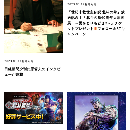
2023.08.17
お知らせ
『世紀末救世主伝説 北斗の拳』放
送記念！「北斗の拳40周年大原画
展 ～愛をとりもどせ!!～」チケ
ットプレゼント
フォロー＆RTキ
ャンペーン
2023.09.11
お知らせ
日経新聞夕刊に原哲夫のインタビ
ューが連載