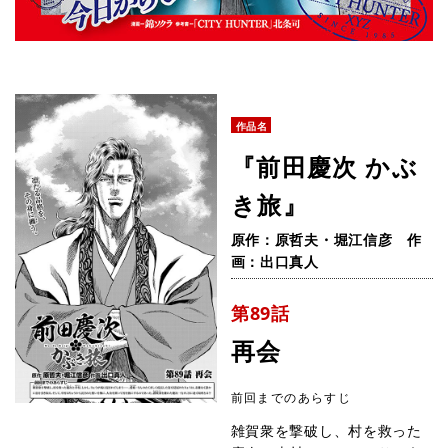
作品名
『前田慶次 かぶ
き旅』
原作：原哲夫・堀江信彦 作
画：出口真人
第89話
再会
前回までのあらすじ
雑賀衆を撃破し、村を救った