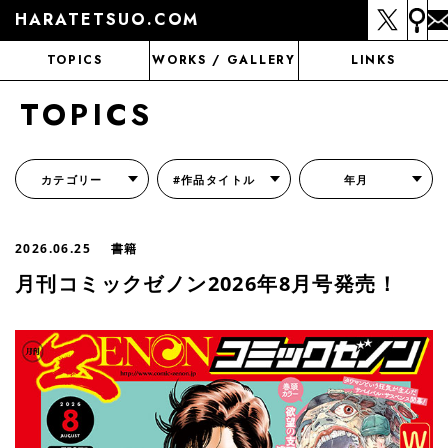
HARATETSUO.COM
TOPICS
WORKS / GALLERY
LINKS
TOPICS
カテゴリー
#作品タイトル
年月
『北斗の拳外伝 天才アミバの異世界覇王伝説』
『北斗の拳 世紀末ドラマ撮影伝』
『蒼天の拳 リジェネシス』
『いくさの子 -織田三郎信長伝-』
『花の慶次～雲のかなたに～』
『前田慶次 かぶき旅』
『北斗の拳 イチゴ味』
『森の戦士ボノロン』
月刊コミックゼノン
2026.06.25
書籍
月刊コミックゼノン2026年8月号発売！