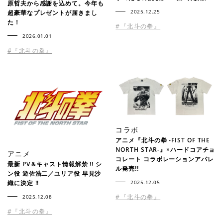
原哲夫から感謝を込めて。今年も
2025.12.25
超豪華なプレゼントが届きまし
た！
#『北斗の拳』
2026.01.01
#『北斗の拳』
コラボ
アニメ『北斗の拳 -FIST OF THE
NORTH STAR-』×ハードコアチョ
アニメ
コレート コラボレーションアパレ
最新 PV＆キャスト情報解禁 !! シ
ル発売!!
ン役 遊佐浩二／ユリア役 早見沙
2025.12.05
織に決定 !!
#『北斗の拳』
2025.12.08
#『北斗の拳』