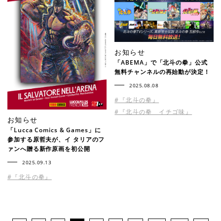
お知らせ
「ABEMA」で「北斗の拳」公式
無料チャンネルの再始動が決定！
2025.08.08
#『北斗の拳』
#『北斗の拳 イチゴ味』
お知らせ
「Lucca Comics & Games」に
参加する原哲夫が、イ タリアのフ
ァンへ贈る新作原画を初公開
2025.09.13
#『北斗の拳』