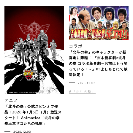
コラボ
『北斗の拳』のキャラクターが新
喜劇に降臨！ 『吉本新喜劇×北斗
の拳 コラボ新喜劇～お前はもう笑
っている！～』BSよしもとにて放
送決定！
2025.12.03
#『北斗の拳』
アニメ
「北斗の拳」公式スピンオフ作
品！2026 年1月5日（月）放送ス
タート！ Animatica「北斗の拳
拳王軍ザコたちの挽歌」
2025.12.03