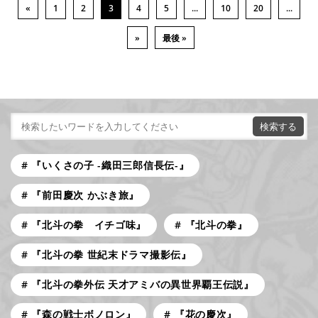
«
1
2
3
4
5
...
10
20
...
»
最後 »
『いくさの子 -織田三郎信長伝-』
『前田慶次 かぶき旅』
『北斗の拳 イチゴ味』
『北斗の拳』
『北斗の拳 世紀末ドラマ撮影伝』
『北斗の拳外伝 天才アミバの異世界覇王伝説』
『森の戦士ボノロン』
『花の慶次』