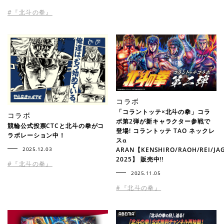
#『北斗の拳』
コラボ
「コラントッテ×北斗の拳」コラ
コラボ
ボ第2弾が新キャラクター参戦で
競輪公式投票CTCと北斗の拳がコ
登場! コラントッテ TAO ネックレ
ラボレーション中！
スα
ARAN【KENSHIRO/RAOH/REI/JAG
2025.12.03
2025】 販売中!!
#『北斗の拳』
2025.11.05
#『北斗の拳』