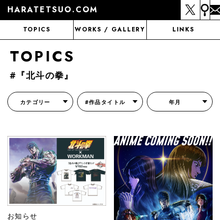
HARATETSUO.COM
TOPICS
WORKS / GALLERY
LINKS
TOPICS
#『北斗の拳』
カテゴリー
#作品タイトル
年月
『北斗の拳外伝 天才アミバの異世界覇王伝説』
『北斗の拳 世紀末ドラマ撮影伝』
『蒼天の拳 リジェネシス』
『いくさの子 -織田三郎信長伝-』
『花の慶次～雲のかなたに～』
『前田慶次 かぶき旅』
『北斗の拳 イチゴ味』
『森の戦士ボノロン』
月刊コミックゼノン
お知らせ