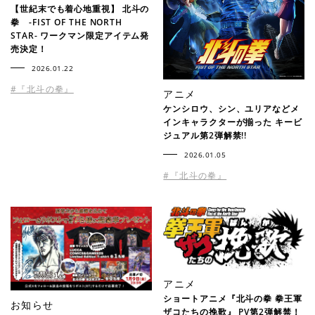
【世紀末でも着心地重視】 北斗の
拳 -FIST OF THE NORTH
STAR- ワークマン限定アイテム発
売決定！
2026.01.22
#『北斗の拳』
アニメ
ケンシロウ、シン、ユリアなどメ
インキャラクターが揃った キービ
ジュアル第2弾解禁!!
2026.01.05
#『北斗の拳』
アニメ
ショートアニメ『北斗の拳 拳王軍
お知らせ
ザコたちの挽歌』 PV第2弾解禁！