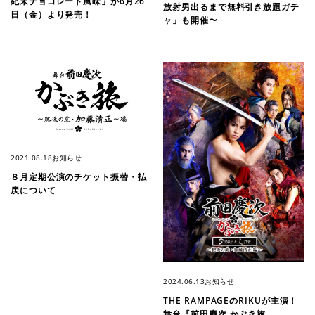
紀末チョコレート風味」が6月26
放射男出るまで無料引き放題ガチ
日（金）より発売！
ャ」も開催〜
2021.08.18
お知らせ
８月定期公演のチケット振替・払
戻について
2024.06.13
お知らせ
THE RAMPAGEのRIKUが主演！
舞台『前⽥慶次 かぶき旅