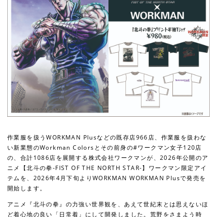
作業服を扱うWORKMAN Plusなどの既存店966店、作業服を扱わな
い新業態のWorkman Colorsとその前身の#ワークマン女子120店
の、合計1086店を展開する株式会社ワークマンが、2026年公開のア
ニメ【北斗の拳-FIST OF THE NORTH STAR-】ワークマン限定アイ
テムを、2026年4月下旬よりWORKMAN WORKMAN Plusで発売を
開始します。
アニメ『北斗の拳』の力強い世界観を、あえて世紀末とは思えないほ
ど着心地の良い「日常着」にして開発しました。荒野をさまよう時