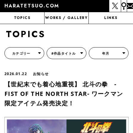
HARATETSUO.COM
TOPICS
WORKS / GALLERY
LINKS
TOPICS
カテゴリー
#作品タイトル
年月
『北斗の拳外伝 天才アミバの異世界覇王伝説』
『北斗の拳 世紀末ドラマ撮影伝』
『蒼天の拳 リジェネシス』
『いくさの子 -織田三郎信長伝-』
『花の慶次～雲のかなたに～』
『前田慶次 かぶき旅』
『北斗の拳 イチゴ味』
『森の戦士ボノロン』
月刊コミックゼノン
2026.01.22
お知らせ
【世紀末でも着心地重視】 北斗の拳 -
FIST OF THE NORTH STAR- ワークマン
限定アイテム発売決定！