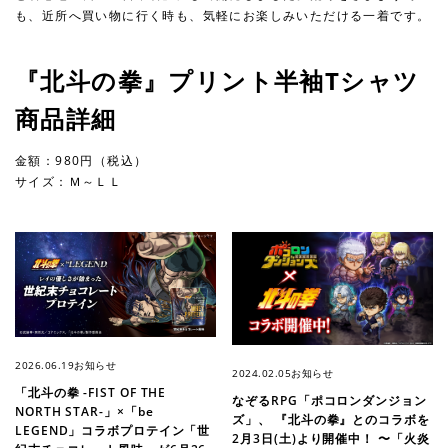
も、近所へ買い物に行く時も、気軽にお楽しみいただける一着です。
『北斗の拳』プリント半袖Tシャツ
商品詳細
金額：980円（税込）
サイズ：Ｍ～ＬＬ
2026.06.19
お知らせ
2024.02.05
お知らせ
「北斗の拳 -FIST OF THE
なぞるRPG「ポコロンダンジョン
NORTH STAR-」×「be
ズ」、 『北斗の拳』とのコラボを
LEGEND」コラボプロテイン「世
2月3日(土)より開催中！ 〜「火炎