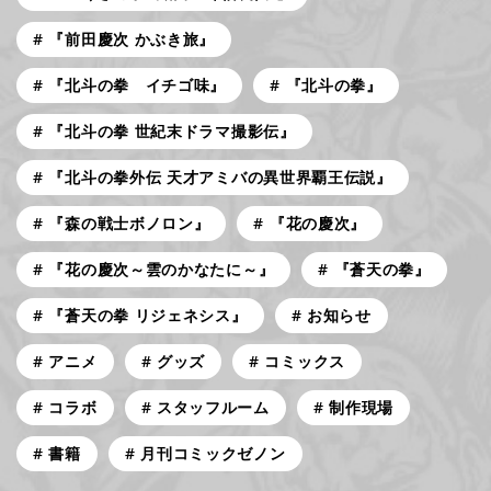
『前田慶次 かぶき旅』
『北斗の拳 イチゴ味』
『北斗の拳』
『北斗の拳 世紀末ドラマ撮影伝』
『北斗の拳外伝 天才アミバの異世界覇王伝説』
『森の戦士ボノロン』
『花の慶次』
『花の慶次～雲のかなたに～』
『蒼天の拳』
『蒼天の拳 リジェネシス』
お知らせ
アニメ
グッズ
コミックス
コラボ
スタッフルーム
制作現場
書籍
月刊コミックゼノン