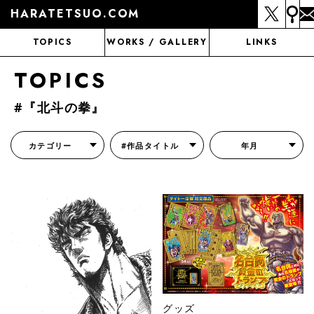
HARATETSUO.COM
TOPICS
WORKS / GALLERY
LINKS
TOPICS
#『北斗の拳』
カテゴリー
#作品タイトル
年月
『北斗の拳外伝 天才アミバの異世界覇王伝説』
『北斗の拳 世紀末ドラマ撮影伝』
『蒼天の拳 リジェネシス』
『いくさの子 -織田三郎信長伝-』
『花の慶次～雲のかなたに～』
『前田慶次 かぶき旅』
『北斗の拳 イチゴ味』
『森の戦士ボノロン』
月刊コミックゼノン
グッズ