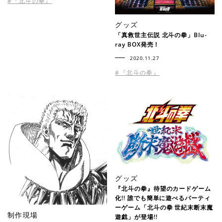
#『北斗の拳』
グッズ
「真救世主伝説 北斗の拳」Blu-
ray BOX発売！
2020.11.27
#『北斗の拳』
グッズ
『北斗の拳』待望のカードゲーム
化!! 誰でも簡単に遊べるパーティ
ーゲーム「北斗の拳 世紀末断末魔
制作現場
遊戯」が登場!!