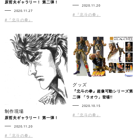
原哲夫ギャラリー！ 第二弾！
2020.11.20
2020.11.27
#『北斗の拳』
#『北斗の拳』
グッズ
『北斗の拳』超像可動シリーズ第
二弾 「ラオウ」登場!!
2020.10.15
制作現場
#『北斗の拳』
原哲夫ギャラリー！ 第一弾！
2020.11.20
#『北斗の拳』