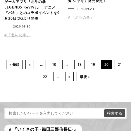
弾 ジャギ」発売決定！
ゲームアプリ『北斗の拳
LEGENDS ReVIVE』 アニメ
2020.09.23
『バキ』とのコラボイベントを9
#『北斗の拳』
月30日(水)より開催！
2020.09.30
#『北斗の拳』
« 先頭
«
...
10
...
18
19
20
21
22
...
»
最後 »
『いくさの子 -織田三郎信長伝-』