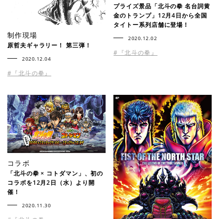
プライズ景品「北斗の拳 名台詞黄
金のトランプ」12月4日から全国
タイトー系列店舗に登場！
制作現場
2020.12.02
原哲夫ギャラリー！ 第三弾！
#『北斗の拳』
2020.12.04
#『北斗の拳』
コラボ
「北斗の拳 × コトダマン」、初の
コラボを12月2日（水）より開
催！
2020.11.30