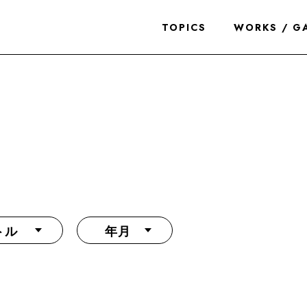
TOPICS
WORKS / G
トル
年月