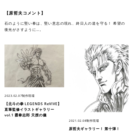
【原哲夫コメント】
石のように堅い拳は、堅い意志の現れ、終日人の道を守る！ 希望の
後光がさすように…。
2023.02.07
制作現場
【北斗の拳 LEGENDS ReVIVE】
直筆監修イラストギャラリー
vol.1 霞拳志郎 天授の儀
2021.02.08
制作現場
原哲夫ギャラリー！ 第十弾！