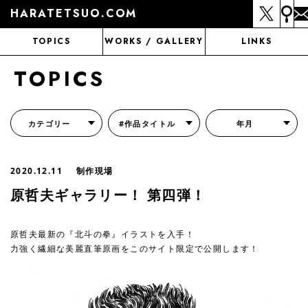
HARATETSUO.COM
TOPICS
WORKS / GALLERY
LINKS
TOPICS
カテゴリー
#作品タイトル
年月
『北斗の拳外伝 天才アミバの異世界覇王伝説』
『北斗の拳 世紀末ドラマ撮影伝』
『蒼天の拳 リジェネシス』
『いくさの子 -織田三郎信長伝-』
『花の慶次～雲のかなたに～』
『前田慶次 かぶき旅』
『北斗の拳 イチゴ味』
『森の戦士ボノロン』
月刊コミックゼノン
2020.12.11
制作現場
原哲夫ギャラリー！ 第四弾！
原哲夫最新の『北斗の拳』イラストを入手！
力強く繊細な美麗直筆原画をこのサイト限定で公開します！