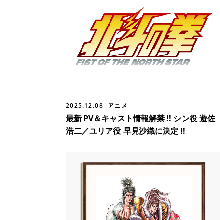
2025.12.08
アニメ
最新 PV＆キャスト情報解禁 !! シン役 遊佐
浩二／ユリア役 早見沙織に決定 !!