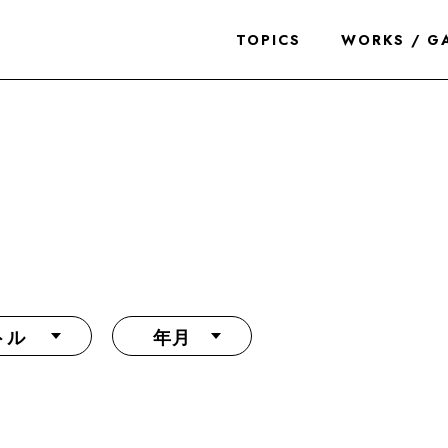
TOPICS
WORKS / G
トル
年月