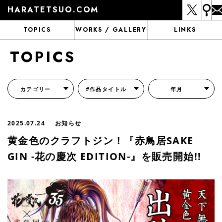
HARATETSUO.COM
TOPICS
WORKS / GALLERY
LINKS
TOPICS
カテゴリー
#作品タイトル
年月
『北斗の拳外伝 天才アミバの異世界覇王伝説』
『北斗の拳 世紀末ドラマ撮影伝』
『蒼天の拳 リジェネシス』
『いくさの子 -織田三郎信長伝-』
『花の慶次～雲のかなたに～』
『前田慶次 かぶき旅』
『北斗の拳 イチゴ味』
『森の戦士ボノロン』
月刊コミックゼノン
2025.07.24
お知らせ
黄金色のクラフトジン！『赤鳥居SAKE
GIN -花の慶次 EDITION-』を販売開始!!