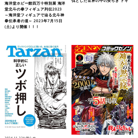
伐とした世界の中の安らぎ トキ
海洋堂ホビー館四万十特別展 海洋
堂北斗の拳フィギュア列伝2023
～海洋堂フィギュアで辿る北斗神
拳伝承者の道～ 2023年7月15日
(土)より開催！！！
2024.11.22
お知らせ