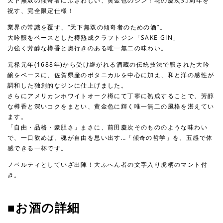
天下無双の傾奇者にふさわしい、黄金色のジン！花の慶次35周年を
祝す、完全限定仕様！
業界の常識を覆す、“天下無双の傾奇者のための酒”。
大吟醸をベースとした樽熟成クラフトジン「SAKE GIN」
力強く芳醇な樽香と奥行きのある唯一無二の味わい。
元禄元年(1688年)から受け継がれる酒蔵の伝統技法で醸された大吟
醸をベースに、佐賀県産のボタニカルを中心に加え、和と洋の感性が
調和した独創的なジンに仕上げました。
さらにアメリカンホワイトオーク樽にて丁寧に熟成することで、芳醇
な樽香と深いコクをまとい、黄金色に輝く唯一無二の風格を湛えてい
ます。
「自由・品格・豪胆さ」まさに、前田慶次そのもののような味わい
で、一口飲めば、魂が自由を思い出す…「傾奇の哲学」を、五感で体
感できる一杯です。
ノベルティとしていざ出陣！大ふへん者の文字入り虎柄のマント付
き。
■お酒の詳細