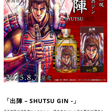
「出陣 – SHUTSU GIN -」