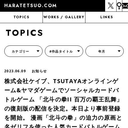
HARATETSUO.COM
TOPICS
WORKS / GALLERY
LINKS
TOPICS
カテゴリー
#作品タイトル
年月
『北斗の拳外伝 天才アミバの異世界覇王伝説』
『北斗の拳 世紀末ドラマ撮影伝』
『蒼天の拳 リジェネシス』
『いくさの子 -織田三郎信長伝-』
『花の慶次～雲のかなたに～』
『前田慶次 かぶき旅』
『北斗の拳 イチゴ味』
『森の戦士ボノロン』
月刊コミックゼノン
2023.06.09
お知らせ
株式会社ケイブ、TSUTAYAオンラインゲ
ーム&ヤマダゲームでソーシャルカードバ
トルゲーム 「北斗の拳II 百万の覇王乱舞」
の復刻版の配信を決定。本日より事前登録
を開始。 漫画「北斗の拳」の迫力の原画と
名ゼリフを使った人気カードバトルゲーム