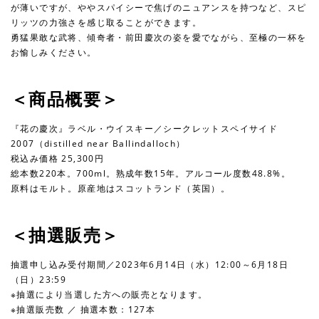
が薄いですが、ややスパイシーで焦げのニュアンスを持つなど、スピ
リッツの力強さを感じ取ることができます。
勇猛果敢な武将、傾奇者・前田慶次の姿を愛でながら、至極の一杯を
お愉しみください。
＜商品概要＞
『花の慶次』ラベル・ウイスキー／シークレットスペイサイド
2007（distilled near Ballindalloch）
税込み価格 25,300円
総本数220本。700ml。熟成年数15年。アルコール度数48.8%。
原料はモルト。原産地はスコットランド（英国）。
＜抽選販売＞
抽選申し込み受付期間／2023年6月14日（水）12:00～6月18日
（日）23:59
※抽選により当選した⽅への販売となります。
※抽選販売数 ／ 抽選本数：127本