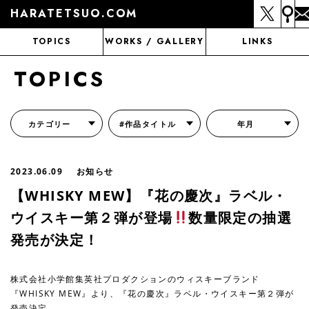
HARATETSUO.COM
TOPICS
WORKS / GALLERY
LINKS
TOPICS
カテゴリー
#作品タイトル
年月
『北斗の拳外伝 天才アミバの異世界覇王伝説』
『北斗の拳 世紀末ドラマ撮影伝』
『蒼天の拳 リジェネシス』
『いくさの子 -織田三郎信長伝-』
『花の慶次～雲のかなたに～』
『前田慶次 かぶき旅』
『北斗の拳 イチゴ味』
『森の戦士ボノロン』
月刊コミックゼノン
2023.06.09
お知らせ
【WHISKY MEW】『花の慶次』ラベル・
ウイスキー第２弾が登場
数量限定の抽選
発売が決定！
株式会社⼩学館集英社プロダクションのウィスキーブランド
『WHISKY MEW』より、『花の慶次』ラベル・ウイスキー第２弾が
発売決定。