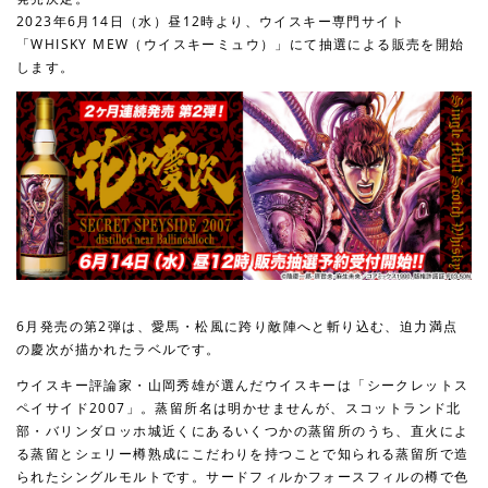
2023年6月14日（水）昼12時より、ウイスキー専⾨サイト
「WHISKY MEW（ウイスキーミュウ）」にて抽選による販売を開始
します。
6月発売の第2弾は、愛馬・松風に跨り敵陣へと斬り込む、迫力満点
の慶次が描かれたラベルです。
ウイスキー評論家・山岡秀雄が選んだウイスキーは「シークレットス
ペイサイド2007」。蒸留所名は明かせませんが、スコットランド北
部・バリンダロッホ城近くにあるいくつかの蒸留所のうち、直火によ
る蒸留とシェリー樽熟成にこだわりを持つことで知られる蒸留所で造
られたシングルモルトです。サードフィルかフォースフィルの樽で色