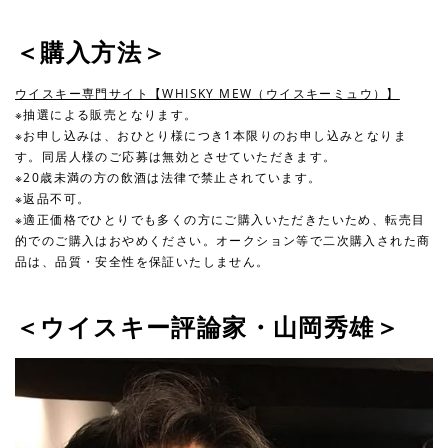
＜購⼊⽅法＞
ウイスキー専⾨サイト【WHISKY MEW（ウイスキーミュウ）】
※抽選による販売となります。
※お申し込みは、おひとり様につき1本限りのお申し込みとなりま
す。同居⼈様のご応募は無効とさせていただきます。
※20歳未満の⽅の飲酒は法律で禁⽌されています。
※返品不可。
※適正価格でひとりでも多くの⽅にご購⼊いただきたいため、転売⽬
的でのご購⼊はおやめください。オークション等で⼆次購⼊された商
品は、品質・安全性を保証いたしません。
＜ウイスキー評論家・山岡秀雄＞