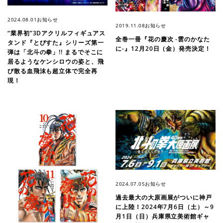
2024.08.01
お知らせ
2019.11.08
お知らせ
“業界初”3Dアクリルフィギュアス
全巻一冊『花の慶次 -雲のかなた
タンド『とびすた』シリーズ第一
に-』12月20日（金）発売決定！
弾は「北斗の拳」!! まるでそこに
居るようなケンシロウの姿と、飛
び散る血飛沫も超立体で完全再
現！
2024.07.05
お知らせ
過去最大の大原画展がついに神戸
に上陸！2024年7月6日（土）～9
月1日（日）兵庫県立美術館ギャ